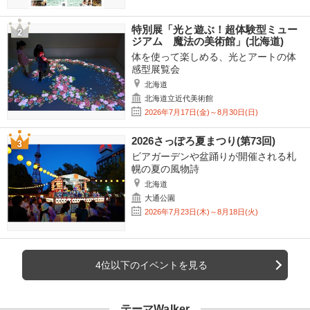
特別展「光と遊ぶ！超体験型ミュー
ジアム 魔法の美術館」(北海道)
体を使って楽しめる、光とアートの体
感型展覧会
北海道
北海道立近代美術館
2026年7月17日(金)～8月30日(日)
2026さっぽろ夏まつり(第73回)
ビアガーデンや盆踊りが開催される札
幌の夏の風物詩
北海道
大通公園
2026年7月23日(木)～8月18日(火)
4位以下のイベントを見る
テーマWalker