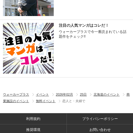
注目の人気マンガはコレだ！
ウォーカープラスで今一番読まれている話
題作をチェック!!
ウォーカープラス
イベント
2026年02月
25日
北海道のイベント
商
業施設のイベント
無料イベント
恋人と・夫婦で
利用規約
プライバシーポリシー
推奨環境
お問い合わせ