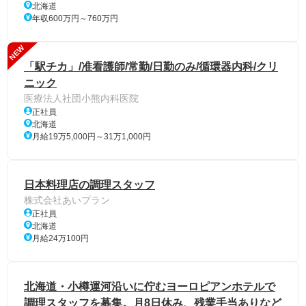
北海道
年収600万円～760万円
NEW
「駅チカ」/准看護師/常勤/日勤のみ/循環器内科/クリ
ニック
医療法人社団小熊内科医院
正社員
北海道
月給19万5,000円～31万1,000円
日本料理店の調理スタッフ
株式会社あいプラン
正社員
北海道
月給24万100円
北海道・小樽運河沿いに佇むヨーロピアンホテルで
調理スタッフを募集。月8日休み、残業手当ありなど