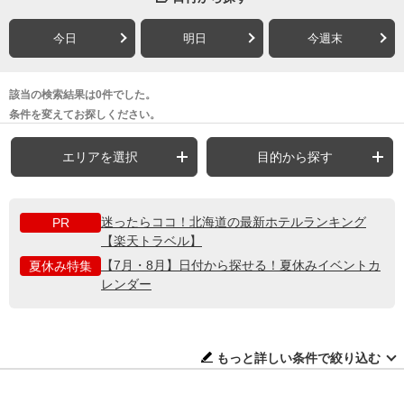
今日
明日
今週末
該当の検索結果は0件でした。
条件を変えてお探しください。
エリアを選択
目的から探す
迷ったらココ！北海道の最新ホテルランキング
PR
【楽天トラベル】
【7月・8月】日付から探せる！夏休みイベントカ
夏休み特集
レンダー
もっと詳しい条件で絞り込む