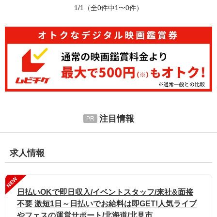
1/1
（全0件中1〜0件）
注目情報
求人情報
NEW
日払いOKで即日収入/イベントスタッフ/来社&面接
不要 激短1日～日払いでお給料は即GET!人気ライブ
やフェスの運営サポート/北海道/北見市