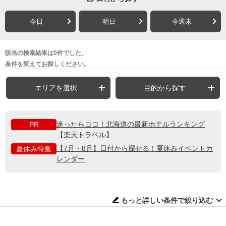
今日
明日
今週末
該当の検索結果は0件でした。
条件を変えてお探しください。
エリアを選択
目的から探す
迷ったらココ！北海道の最新ホテルランキング
PR
【楽天トラベル】
【7月・8月】日付から探せる！夏休みイベントカ
夏休み特集
レンダー
もっと詳しい条件で絞り込む