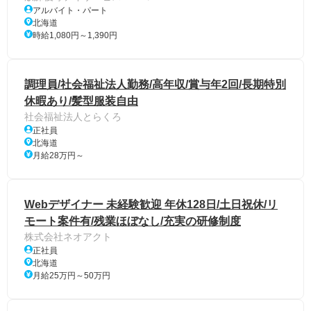
アルバイト・パート
北海道
時給1,080円～1,390円
調理員/社会福祉法人勤務/高年収/賞与年2回/長期特別
休暇あり/髪型服装自由
社会福祉法人とらくろ
正社員
北海道
月給28万円～
Webデザイナー 未経験歓迎 年休128日/土日祝休/リ
モート案件有/残業ほぼなし/充実の研修制度
株式会社ネオアクト
正社員
北海道
月給25万円～50万円