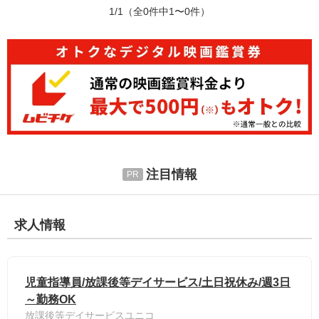
1/1
（全0件中1〜0件）
注目情報
求人情報
児童指導員/放課後等デイサービス/土日祝休み/週3日
～勤務OK
放課後等デイサービスユニコ