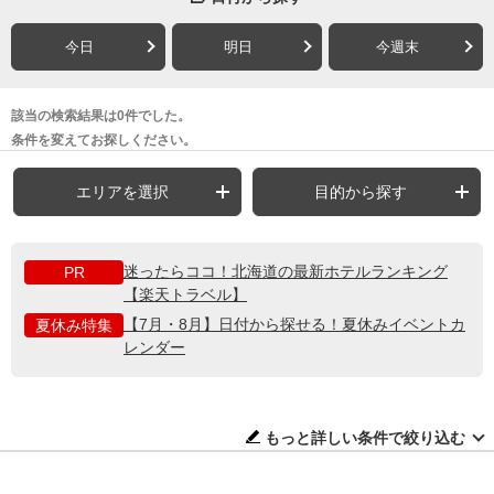
今日
明日
今週末
該当の検索結果は0件でした。
条件を変えてお探しください。
エリアを選択
目的から探す
迷ったらココ！北海道の最新ホテルランキング
PR
【楽天トラベル】
【7月・8月】日付から探せる！夏休みイベントカ
夏休み特集
レンダー
もっと詳しい条件で絞り込む