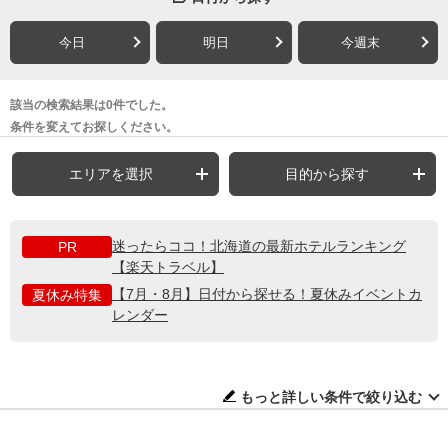
今日
明日
今週末
該当の検索結果は0件でした。
条件を変えてお探しください。
エリアを選択
目的から探す
迷ったらココ！北海道の最新ホテルランキング
PR
【楽天トラベル】
【7月・8月】日付から探せる！夏休みイベントカ
夏休み特集
レンダー
もっと詳しい条件で絞り込む