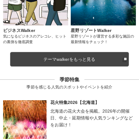
ビジネスWalker
星野リゾートWalker
気になるビジネスのアレコレ、ヒット
星野リゾートが運営する多彩な施設の
の裏側を徹底調査
最新情報をチェック！
テーマwalkerをもっと見る
季節特集
季節を感じる人気のスポットやイベントを紹介
花火特集2026【北海道】
北海道の花火大会を掲載。2026年の開催
日、中止・延期情報や人気ランキングなど
をお届け！