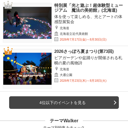
特別展「光と遊ぶ！超体験型ミュー
ジアム 魔法の美術館」(北海道)
体を使って楽しめる、光とアートの体
感型展覧会
北海道
北海道立近代美術館
2026年7月17日(金)～8月30日(日)
2026さっぽろ夏まつり(第73回)
ビアガーデンや盆踊りが開催される札
幌の夏の風物詩
北海道
大通公園
2026年7月23日(木)～8月18日(火)
4位以下のイベントを見る
テーマWalker
テーマ別特集をチェック