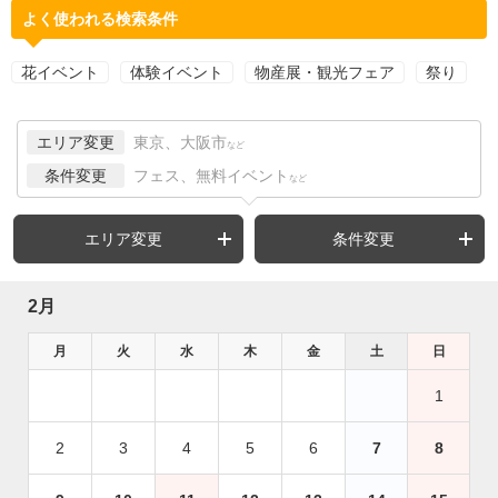
よく使われる検索条件
花イベント
体験イベント
物産展・観光フェア
祭り
エリア変更
東京、大阪市
など
条件変更
フェス、無料イベント
など
エリア変更
条件変更
2月
月
火
水
木
金
土
日
1
2
3
4
5
6
7
8