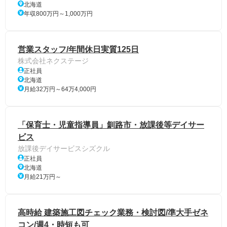
北海道
年収800万円～1,000万円
営業スタッフ/年間休日実質125日
株式会社ネクステージ
正社員
北海道
月給32万円～64万4,000円
「保育士・児童指導員」釧路市・放課後等デイサー
ビス
放課後デイサービスシズクル
正社員
北海道
月給21万円～
高時給 建築施工図チェック業務・検討図/準大手ゼネ
コン/週4・時短も可