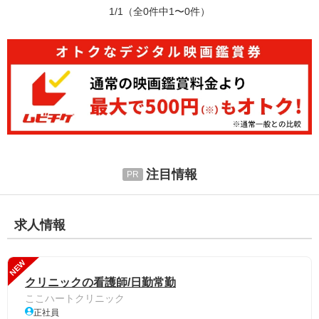
1/1
（全0件中1〜0件）
注目情報
求人情報
NEW
クリニックの看護師/日勤常勤
ここハートクリニック
正社員