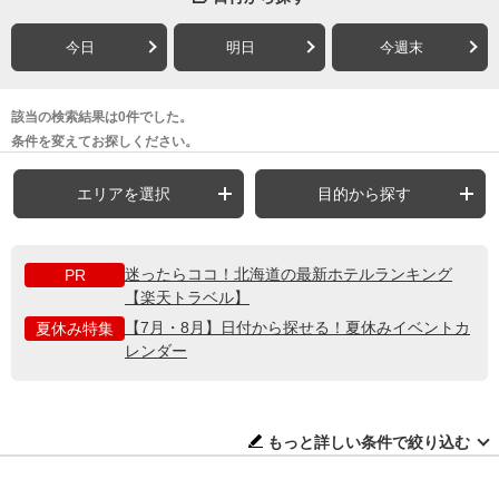
今日
明日
今週末
該当の検索結果は0件でした。
条件を変えてお探しください。
エリアを選択
目的から探す
迷ったらココ！北海道の最新ホテルランキング
PR
【楽天トラベル】
【7月・8月】日付から探せる！夏休みイベントカ
夏休み特集
レンダー
もっと詳しい条件で絞り込む