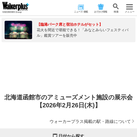
ニュース･連載
おでかけ情報
検 索
メニュー
【臨港パーク席と宿泊ホテルがセット】
花火を間近で堪能できる！「みなとみらいフェスティバ
ル」鑑賞ツアーを販売中
北海道函館市のアミューズメント施設の展示会
【2026年2月26日(木)】
ウォーカープラス掲載の駅・路線について
日付から探す