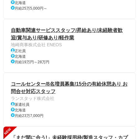
北海道
月給25万5,000円～
自動車関連サービススタッフ/昇給あり/未経験者歓
迎/賞与あり/研修あり/軽作業
地崎商事株式会社 ENEOS
正社員
北海道
月給19万円～28万円
コールセンター/8名増員募集!15分の有給休憩あり お
問合せ対応スタッフ
ランスタッド株式会社
派遣社員
北海道
月給23万7,000円
NEW
「まだ間に合う!」未経験採用枠/製造スタッフ・カプ