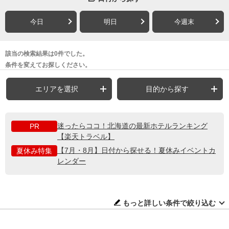
今日
明日
今週末
該当の検索結果は0件でした。
条件を変えてお探しください。
エリアを選択
目的から探す
迷ったらココ！北海道の最新ホテルランキング
PR
【楽天トラベル】
【7月・8月】日付から探せる！夏休みイベントカ
夏休み特集
レンダー
もっと詳しい条件で絞り込む