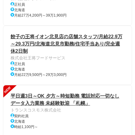
正社員
北海道
月給27万4,200円～39万1,900円
餃子の王将イオン北見店の店舗スタッフ/月給22.9万
～29.3万円/北海道北見市勤務/住宅手当あり/完全週
休2日制
株式会社王将フードサービス
正社員
北海道
月給22万9,500円～29万3,000円
NEW
平日週3日～OK 夕方～時短勤務 電話対応一切なし
データ入力業務 未経験歓迎 「札幌」
トランスコスモス株式会社
契約社員
北海道
時給1,100円～