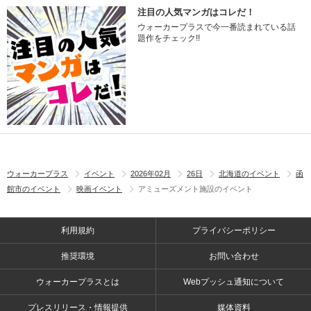
注目の人気マンガはコレだ！
ウォーカープラスで今一番読まれている話
題作をチェック!!
ウォーカープラス
イベント
2026年02月
26日
北海道のイベント
函
館市のイベント
映画イベント
アミューズメント施設のイベント
利用規約
プライバシーポリシー
推奨環境
お問い合わせ
ウォーカープラスとは
Webプッシュ通知について
プレスリリース・情報提供
媒体資料