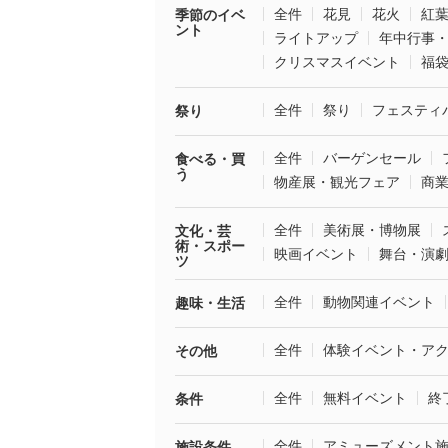
全件
花見
花火
紅
季節のイベ
ント
ライトアップ
年中行事
クリスマスイベント
福
全件
祭り
フェスティ
祭り
全件
バーゲンセール
食べる・買
う
物産展・観光フェア
商
全件
美術展・博物展
文化・芸
術・スポー
映画イベント
舞台・演
ツ
全件
動物関連イベント
趣味・生活
全件
体験イベント・ア
その他
全件
無料イベント
終
条件
全件
アミューズメント
施設条件