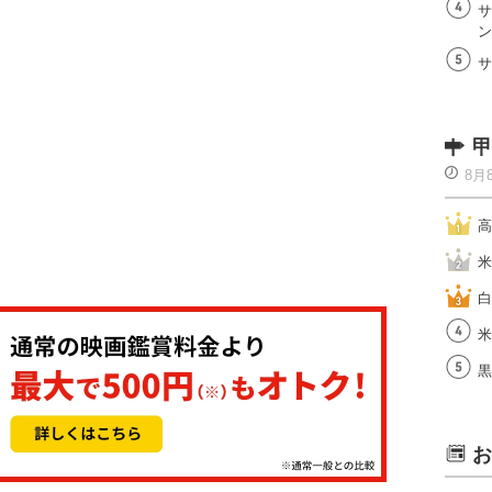
サ
ン
サ
甲
8月
高
米
白
米
黒
お