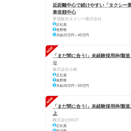
近距離中心で続けやすい「タクシー乗
車依頼中心
更埴観光タクシー株式会社
正社員
長野県
月給25万円～45万円
NEW
「まだ間に合う!」未経験採用枠/製
り
株式会社小林
正社員
長野県
月給28万円～50万円
NEW
「まだ間に合う!」未経験採用枠/製造
上
株式会社RIOT
正社員