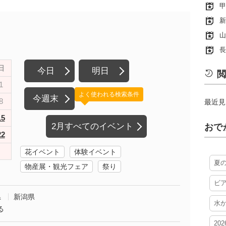
甲
新
山
長
日
今日
明日
閲
1
よく使われる検索条件
今週末
8
最近見
15
2月すべてのイベント
おで
22
花イベント
体験イベント
夏
物産展・観光フェア
祭り
ビ
県
新潟県
水
る
20