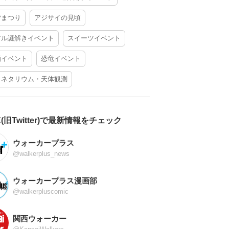
夕まつり
アジサイの見頃
アル謎解きイベント
スイーツイベント
酒イベント
恐竜イベント
ラネタリウム・天体観測
X(旧Twitter)で最新情報をチェック
ウォーカープラス
@walkerplus_news
ウォーカープラス漫画部
@walkerpluscomic
関西ウォーカー