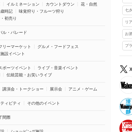
葉
イルミネーション
カウントダウン
花・自然
七
・歳時記
味覚狩り・フルーツ狩り
袋・初売り
リ
バル・パレード
お
プ
フリーマーケット
グルメ・フードフェス
業施設イベント
スポーツイベント
ライブ・音楽イベント
劇
伝統芸能・お笑いライブ
講演会・トークショー
展示会
アニメ・ゲーム
クティビティ
その他のイベント
了間際
施設
ショッピング施設