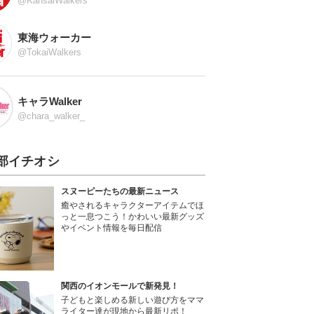
@KansaiWalkers
東海ウォーカー
@TokaiWalkers
キャラWalker
@chara_walker_
部イチオシ
スヌーピーたちの最新ニュース
癒やされるキャラクターアイテムでほ
っと一息つこう！かわいい最新グッズ
やイベント情報を毎日配信
関西のイオンモールで新発見！
子どもと楽しめる新しい遊び方をママ
ライター達が現地から最新リポ！