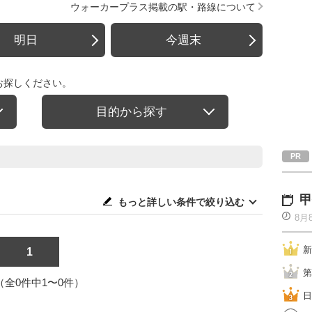
ウォーカープラス掲載の駅・路線について
明日
今週末
お探しください。
目的から探す
甲
もっと詳しい条件で絞り込む
8月
新
1
第
1（全0件中1〜0件）
日