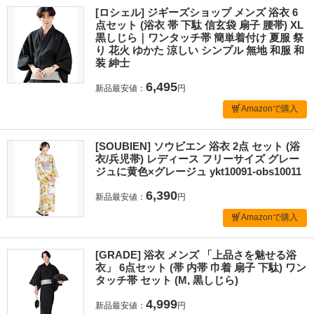
[ロシェル] ジギーズショップ メンズ 浴衣 6
点セット (浴衣 帯 下駄 信玄袋 扇子 腰帯) XL
黒しじら｜ワンタッチ帯 簡単着付け 夏服 祭
り 花火 ゆかた 涼しい シンプル 無地 和服 和
装 紳士
6,495
新品最安値：
円
Amazonで購入
[SOUBIEN] ソウビエン 浴衣 2点 セット (浴
衣/兵児帯) レディース フリーサイズ グレー
ジュに黄色×グレージュ ykt10091-obs10011
6,390
新品最安値：
円
Amazonで購入
[GRADE] 浴衣 メンズ 「上品さを魅せる浴
衣」 6点セット (帯 内帯 巾着 扇子 下駄) ワン
タッチ帯 セット (M, 黒しじら)
4,999
新品最安値：
円