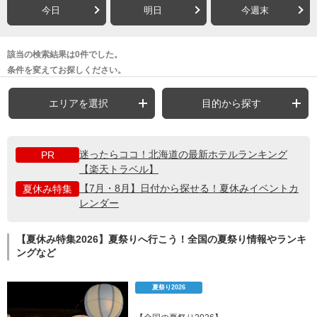
今日
明日
今週末
該当の検索結果は0件でした。
条件を変えてお探しください。
エリアを選択
目的から探す
迷ったらココ！北海道の最新ホテルランキング
PR
【楽天トラベル】
【7月・8月】日付から探せる！夏休みイベントカ
夏休み特集
レンダー
【夏休み特集2026】夏祭りへ行こう！全国の夏祭り情報やランキ
ングなど
夏祭り2026