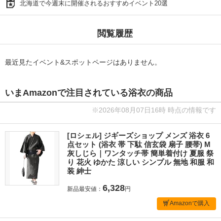
北海道で今週末に開催されるおすすめイベント20選
閲覧履歴
最近見たイベント&スポットページはありません。
いまAmazonで注目されている浴衣の商品
※2026年08月07日16時 時点の情報です
[ロシェル] ジギーズショップ メンズ 浴衣 6
点セット (浴衣 帯 下駄 信玄袋 扇子 腰帯) M
灰しじら｜ワンタッチ帯 簡単着付け 夏服 祭
り 花火 ゆかた 涼しい シンプル 無地 和服 和
装 紳士
6,328
新品最安値：
円
Amazonで購入