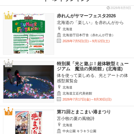
2026年8月9日
赤れんがサマーフェスタ2026
北海道の「楽しい」を赤れんがから
北海道
北海道庁旧本庁舎（赤れんが庁舎）
2026年7月5日(日)～9月12日(土)
特別展「光と遊ぶ！超体験型ミュー
ジアム 魔法の美術館」(北海道)
体を使って楽しめる、光とアートの体
感型展覧会
北海道
北海道立近代美術館
2026年7月17日(金)～8月30日(日)
第71回とまこまい港まつり
苫小牧の夏の風物詩
北海道
中央公園 キラキラ公園