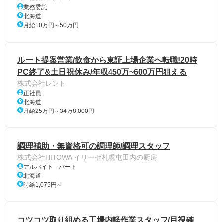
業務委託
北海道
月給10万円～50万円
ルート提案営業/飲食から東証上場企業へ転職!20時
PC終了&土日祝休み/年収450万~600万円狙える
株式会社レント
正社員
北海道
月給25万円～34万8,000円
調理補助・無資格可の調理師/調理スタッフ
株式会社HITOWA イリーゼ札幌屯田内の厨房
アルバイト・パート
北海道
時給1,075円～
コツコツ取り組める工場内軽作業スタッフ/目視確