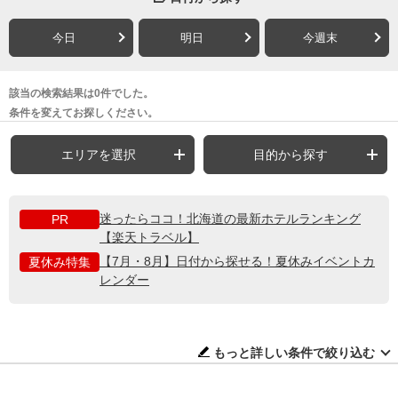
今日
明日
今週末
該当の検索結果は0件でした。
条件を変えてお探しください。
エリアを選択
目的から探す
迷ったらココ！北海道の最新ホテルランキング
PR
【楽天トラベル】
【7月・8月】日付から探せる！夏休みイベントカ
夏休み特集
レンダー
もっと詳しい条件で絞り込む