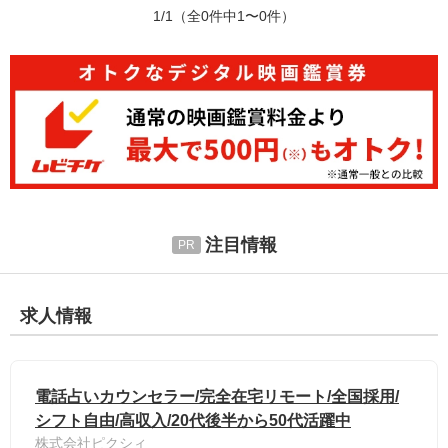
1/1
（全0件中1〜0件）
注目情報
求人情報
電話占いカウンセラー/完全在宅リモート/全国採用/
シフト自由/高収入/20代後半から50代活躍中
株式会社ピクシィ