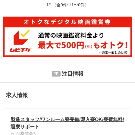
1/1
（全0件中1〜0件）
注目情報
求人情報
製造スタッフ/ワンルーム寮完備/即入寮OK/寮費無料/
退寮サポート
Fulfill株式会社