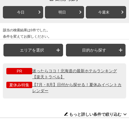
今日
明日
今週末
該当の検索結果は0件でした。
条件を変えてお探しください。
エリアを選択
目的から探す
迷ったらココ！北海道の最新ホテルランキング
PR
【楽天トラベル】
【7月・8月】日付から探せる！夏休みイベントカ
夏休み特集
レンダー
もっと詳しい条件で絞り込む