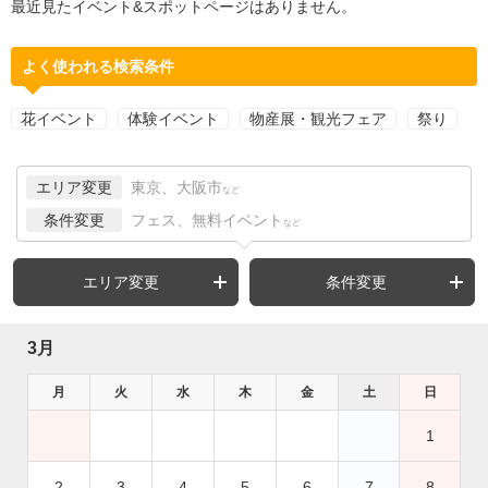
最近見たイベント&スポットページはありません。
よく使われる検索条件
花イベント
体験イベント
物産展・観光フェア
祭り
エリア変更
東京、大阪市
など
条件変更
フェス、無料イベント
など
エリア変更
条件変更
3月
月
火
水
木
金
土
日
1
2
3
4
5
6
7
8