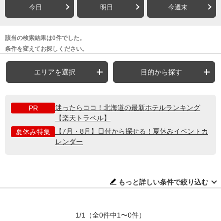
今日
明日
今週末
該当の検索結果は0件でした。
条件を変えてお探しください。
エリアを選択
目的から探す
迷ったらココ！北海道の最新ホテルランキング
PR
【楽天トラベル】
【7月・8月】日付から探せる！夏休みイベントカ
夏休み特集
レンダー
もっと詳しい条件で絞り込む
1/1
（全0件中1〜0件）