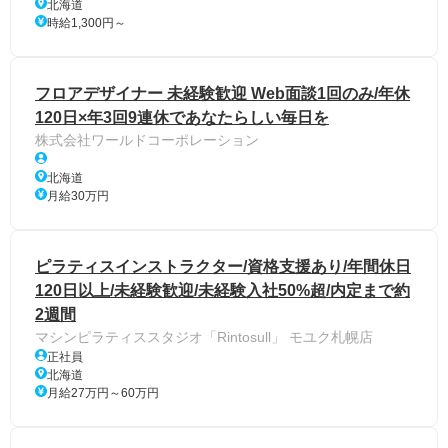
北海道
時給1,300円～
フロアデザイナー 未経験歓迎 Web面談1回のみ/年休
120日×年3回9連休であなたらしい毎日を
株式会社ワールドコーポレーション
北海道
月給30万円
ピラティスインストラクター/資格支援あり/年間休日
120日以上/未経験歓迎/未経験入社50%超/内定まで約
2週間
マシンピラティススタジオ「Rintosull」 モユク札幌店
正社員
北海道
月給27万円～60万円