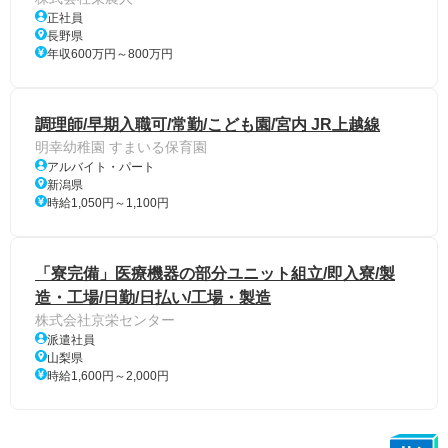
正社員
長野県
年収600万円～800万円
調理師/早期入職可/常勤/こども園/宮内 JR上越線
明幸幼稚園 すまいる保育園
アルバイト・パート
新潟県
時給1,050円～1,100円
「寮完備」医療機器の部分ユニット組立/即入寮/製
造・工場/日勤/日払い/工場・製造
株式会社京栄センター
派遣社員
山梨県
時給1,600円～2,000円