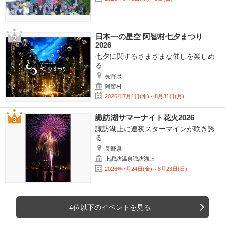
日本一の星空 阿智村七夕まつり
2026
七夕に関するさまざまな催しを楽しめ
る
長野県
阿智村
2026年7月1日(水)～8月31日(月)
諏訪湖サマーナイト花火2026
諏訪湖上に連夜スターマインが咲き誇
る
長野県
上諏訪温泉諏訪湖上
2026年7月24日(金)～8月23日(日)
4位以下のイベントを見る