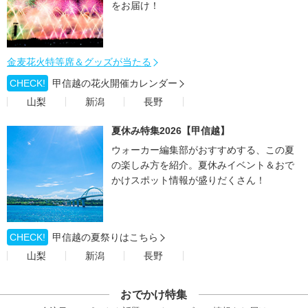
をお届け！
金麦花火特等席＆グッズが当たる
CHECK!
甲信越の花火開催カレンダー
山梨
新潟
長野
夏休み特集2026【甲信越】
ウォーカー編集部がおすすめする、この夏
の楽しみ方を紹介。夏休みイベント＆おで
かけスポット情報が盛りだくさん！
CHECK!
甲信越の夏祭りはこちら
山梨
新潟
長野
おでかけ特集