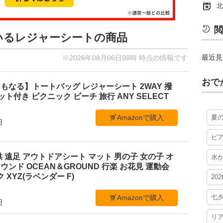
北
閲
ているレジャーシートの商品
最近見
※2026年08月06日08時 時点の情報です
おで
もなる】トートバッグ レジャーシート 2WAY 撥
ケット付き ピクニック ビーチ 旅行 ANY SELECT
Amazonで購入
夏
円
ビ
 遠足 アウトドアシート マット 男の子 女の子 オ
水
ンド OCEAN＆GROUND 行楽 お花見 運動会
 XYZ(ラベンダー F)
20
七
Amazonで購入
円
リ