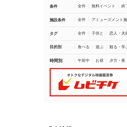
全件
無料イベント
終
条件
全件
アミューズメント
施設条件
全件
子供と
恋人・夫
タグ
目的別
食べる
遊ぶ
観る・学
時間別
午前中
お昼
夕方・夜