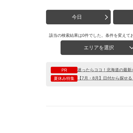
今日
該当の検索結果は0件でした。条件を変えて
エリアを選択
迷ったらココ！北海道の最新
PR
【7月・8月】日付から探せ
夏休み特集