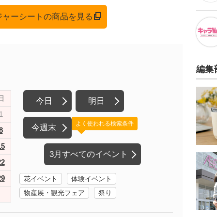
レジャーシートの商品を見る
編集
日
今日
明日
1
よく使われる検索条件
今週末
8
15
3月すべてのイベント
22
29
花イベント
体験イベント
物産展・観光フェア
祭り