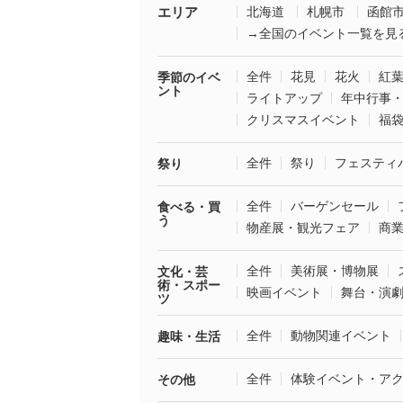
エリア
北海道
札幌市
函館
→全国のイベント一覧を見
全件
花見
花火
紅
季節のイベ
ント
ライトアップ
年中行事
クリスマスイベント
福
全件
祭り
フェスティ
祭り
全件
バーゲンセール
食べる・買
う
物産展・観光フェア
商
全件
美術展・博物展
文化・芸
術・スポー
映画イベント
舞台・演
ツ
全件
動物関連イベント
趣味・生活
全件
体験イベント・ア
その他