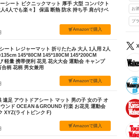
レジャーシート ピクニックマット 厚手 大型 コンパクト
お
4人でも楽々】 保温 断熱 防水 持ち手 肩がけベ
プ
Amazonで購入
円
ジャーシート レジャーマット 折りたたみ 大人 1人用 2人
35cm 145*80CM 145*180CM 145*200CM
ち運び 軽量 携帯便利 花見 花火大会 運動会 キャンプ
合柄 花柄 男女兼用
Amazonで購入
円
 遠足 アウトドアシート マット 男の子 女の子 オ
ンド OCEAN＆GROUND 行楽 お花見 運動会
 XYZ(ライトピンク F)
Amazonで購入
円