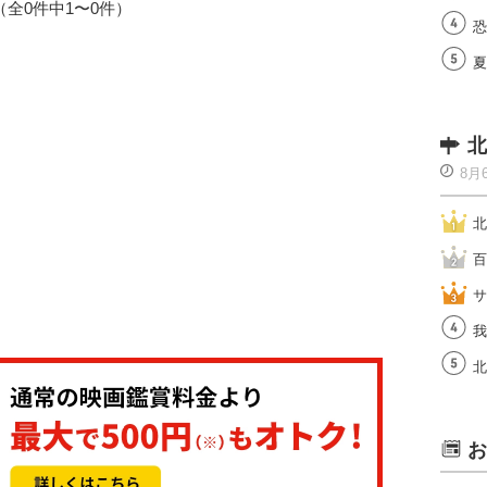
1（全0件中1〜0件）
恐
夏
北
8月
北
百
サ
我
北
お