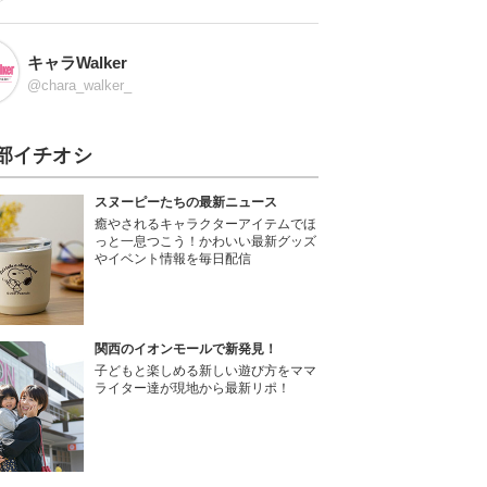
キャラWalker
@chara_walker_
部イチオシ
スヌーピーたちの最新ニュース
癒やされるキャラクターアイテムでほ
っと一息つこう！かわいい最新グッズ
やイベント情報を毎日配信
関西のイオンモールで新発見！
子どもと楽しめる新しい遊び方をママ
ライター達が現地から最新リポ！