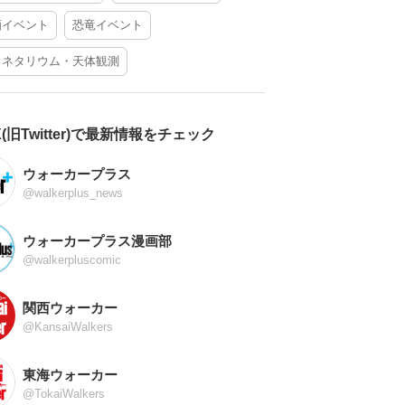
酒イベント
恐竜イベント
ラネタリウム・天体観測
X(旧Twitter)で最新情報をチェック
ウォーカープラス
@walkerplus_news
ウォーカープラス漫画部
@walkerpluscomic
関西ウォーカー
@KansaiWalkers
東海ウォーカー
@TokaiWalkers