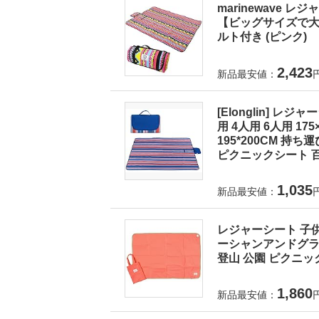
marinewave 
【ビッグサイズで大人
ルト付き (ピンク)
2,423
新品最安値：
[Elonglin] レ
用 4人用 6人用 175×1
195*200CM 持
ピクニックシート 百
1,035
新品最安値：
レジャーシート 子供
ーシャンアンドグラウ
登山 公園 ピクニック
1,860
新品最安値：