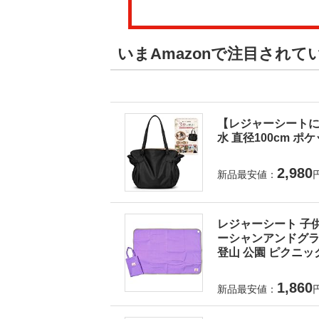
いまAmazonで注目され
【レジャーシートに
水 直径100cm ポ
2,980
新品最安値：
レジャーシート 子供
ーシャンアンドグラウ
登山 公園 ピクニック
1,860
新品最安値：