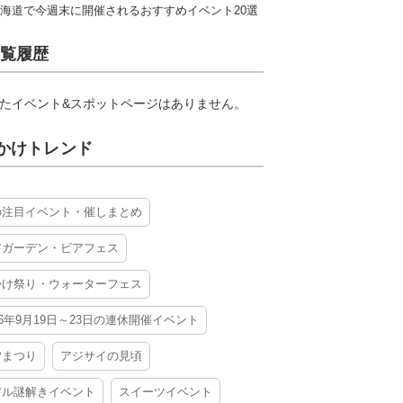
海道で今週末に開催されるおすすめイベント20選
覧履歴
たイベント&スポットページはありません。
かけトレンド
の注目イベント・催しまとめ
アガーデン・ビアフェス
かけ祭り・ウォーターフェス
26年9月19日～23日の連休開催イベント
夕まつり
アジサイの見頃
アル謎解きイベント
スイーツイベント