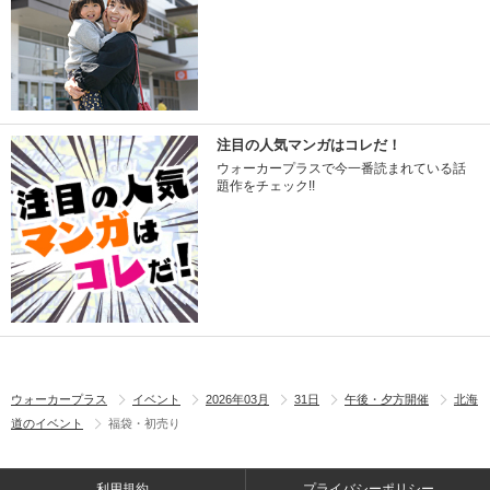
注目の人気マンガはコレだ！
ウォーカープラスで今一番読まれている話
題作をチェック!!
ウォーカープラス
イベント
2026年03月
31日
午後・夕方開催
北海
道のイベント
福袋・初売り
利用規約
プライバシーポリシー