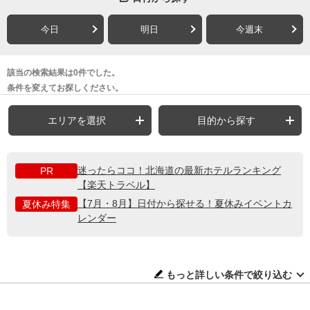
今日
明日
今週末
該当の検索結果は0件でした。
条件を変えてお探しください。
エリアを選択
目的から探す
迷ったらココ！北海道の最新ホテルランキング
PR
【楽天トラベル】
【7月・8月】日付から探せる！夏休みイベントカ
夏休み特集
レンダー
もっと詳しい条件で絞り込む