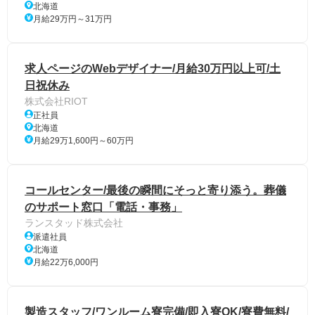
北海道
月給29万円～31万円
求人ページのWebデザイナー/月給30万円以上可/土
日祝休み
株式会社RIOT
正社員
北海道
月給29万1,600円～60万円
コールセンター/最後の瞬間にそっと寄り添う。葬儀
のサポート窓口「電話・事務」
ランスタッド株式会社
派遣社員
北海道
月給22万6,000円
製造スタッフ/ワンルーム寮完備/即入寮OK/寮費無料/