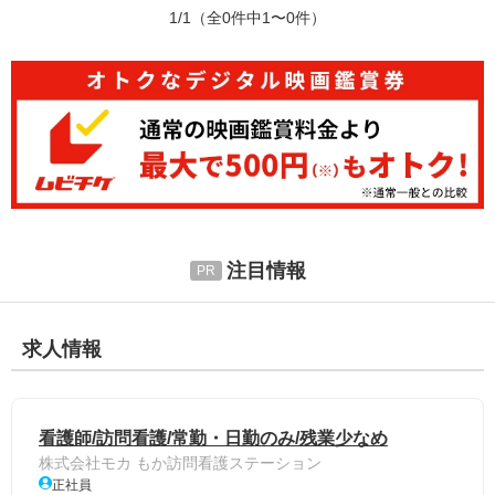
1/1
（全0件中1〜0件）
注目情報
求人情報
看護師/訪問看護/常勤・日勤のみ/残業少なめ
株式会社モカ もか訪問看護ステーション
正社員