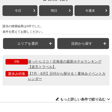
今日
明日
今週末
該当の検索結果は0件でした。
条件を変えてお探しください。
エリアを選択
目的から探す
迷ったらココ！北海道の最新ホテルランキング
PR
【楽天トラベル】
【7月・8月】日付から探せる！夏休みイベントカ
夏休み特集
レンダー
もっと詳しい条件で絞り込む