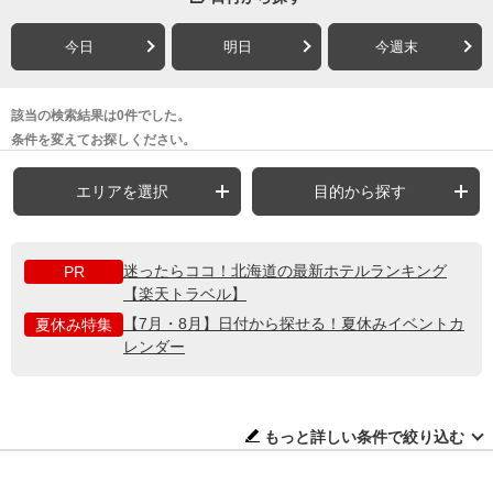
今日
明日
今週末
該当の検索結果は0件でした。
条件を変えてお探しください。
エリアを選択
目的から探す
迷ったらココ！北海道の最新ホテルランキング
PR
【楽天トラベル】
【7月・8月】日付から探せる！夏休みイベントカ
夏休み特集
レンダー
もっと詳しい条件で絞り込む