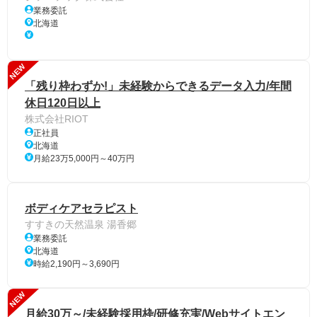
業務委託
北海道
NEW
「残り枠わずか!」未経験からできるデータ入力/年間
休日120日以上
株式会社RIOT
正社員
北海道
月給23万5,000円～40万円
ボディケアセラピスト
すすきの天然温泉 湯香郷
業務委託
北海道
時給2,190円～3,690円
NEW
月給30万～/未経験採用枠/研修充実/Webサイトエン