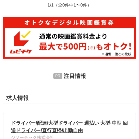
1/1
（全0件中1〜0件）
注目情報
求人情報
ドライバー/配達/大型ドライバー 週払い 大型·中型 回
送ドライバー/直行直帰/出勤自由
ジソーテック株式会社