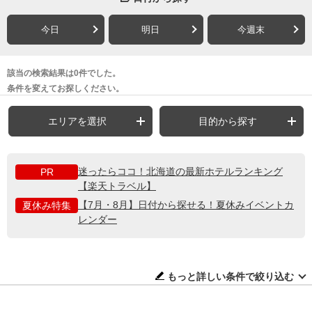
今日
明日
今週末
該当の検索結果は0件でした。
条件を変えてお探しください。
エリアを選択
目的から探す
迷ったらココ！北海道の最新ホテルランキング
PR
【楽天トラベル】
【7月・8月】日付から探せる！夏休みイベントカ
夏休み特集
レンダー
もっと詳しい条件で絞り込む