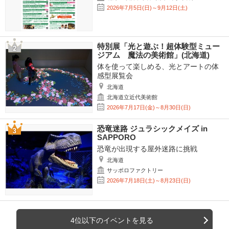
2026年7月5日(日)～9月12日(土)
特別展「光と遊ぶ！超体験型ミュー
ジアム 魔法の美術館」(北海道)
体を使って楽しめる、光とアートの体
感型展覧会
北海道
北海道立近代美術館
2026年7月17日(金)～8月30日(日)
恐竜迷路 ジュラシックメイズ in
SAPPORO
恐竜が出現する屋外迷路に挑戦
北海道
サッポロファクトリー
2026年7月18日(土)～8月23日(日)
4位以下のイベントを見る