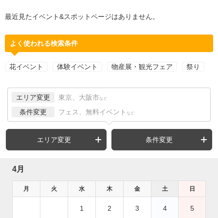
最近見たイベント&スポットページはありません。
よく使われる検索条件
花イベント
体験イベント
物産展・観光フェア
祭り
エリア変更
東京、大阪市
など
条件変更
フェス、無料イベント
など
エリア変更
条件変更
4月
月
火
水
木
金
土
日
1
2
3
4
5