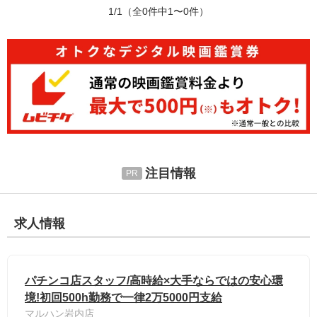
1/1
（全0件中1〜0件）
注目情報
求人情報
パチンコ店スタッフ/高時給×大手ならではの安心環
境!初回500h勤務で一律2万5000円支給
マルハン岩内店