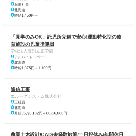
派遣社員
北海道
時給1,450円～
「見学のみOK」託児所完備で安心!運動特化型の療
育施設の児童指導員
学校法人登別立正学園
アルバイト・パート
北海道
時給1,075円～1,100円
通信工事
エルーグシステム株式会社
正社員
北海道
月給36万8,182円～66万6,666円
農業土木設計/CAD/未経験歓迎/土日祝休み/年間休日