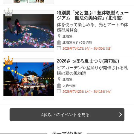
特別展「光と遊ぶ！超体験型ミュー
ジアム 魔法の美術館」(北海道)
体を使って楽しめる、光とアートの体
感型展覧会
北海道
北海道立近代美術館
2026年7月17日(金)～8月30日(日)
2026さっぽろ夏まつり(第73回)
ビアガーデンや盆踊りが開催される札
幌の夏の風物詩
北海道
大通公園
2026年7月23日(木)～8月18日(火)
4位以下のイベントを見る
テーマWalker