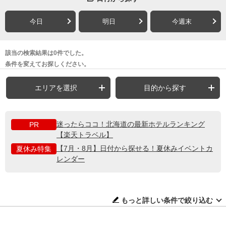
今日
明日
今週末
該当の検索結果は0件でした。
条件を変えてお探しください。
エリアを選択
目的から探す
迷ったらココ！北海道の最新ホテルランキング
PR
【楽天トラベル】
【7月・8月】日付から探せる！夏休みイベントカ
夏休み特集
レンダー
もっと詳しい条件で絞り込む