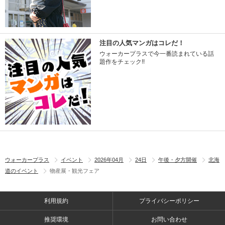
注目の人気マンガはコレだ！
ウォーカープラスで今一番読まれている話
題作をチェック!!
ウォーカープラス
イベント
2026年04月
24日
午後・夕方開催
北海
道のイベント
物産展・観光フェア
利用規約
プライバシーポリシー
推奨環境
お問い合わせ