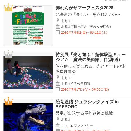
2026年8月10日
赤れんがサマーフェスタ2026
北海道の「楽しい」を赤れんがから
北海道
北海道庁旧本庁舎（赤れんが庁舎）
2026年7月5日(日)～9月12日(土)
特別展「光と遊ぶ！超体験型ミュー
ジアム 魔法の美術館」(北海道)
体を使って楽しめる、光とアートの体
感型展覧会
北海道
北海道立近代美術館
2026年7月17日(金)～8月30日(日)
恐竜迷路 ジュラシックメイズ in
SAPPORO
恐竜が出現する屋外迷路に挑戦
北海道
サッポロファクトリー