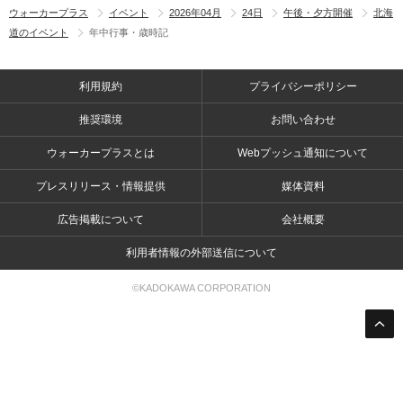
ウォーカープラス
イベント
2026年04月
24日
午後・夕方開催
北海
道のイベント
年中行事・歳時記
利用規約
プライバシーポリシー
推奨環境
お問い合わせ
ウォーカープラスとは
Webプッシュ通知について
プレスリリース・情報提供
媒体資料
広告掲載について
会社概要
利用者情報の外部送信について
©KADOKAWA CORPORATION