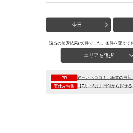
今日
該当の検索結果は0件でした。条件を変えて
エリアを選択
迷ったらココ！北海道の最新
PR
【7月・8月】日付から探せ
夏休み特集