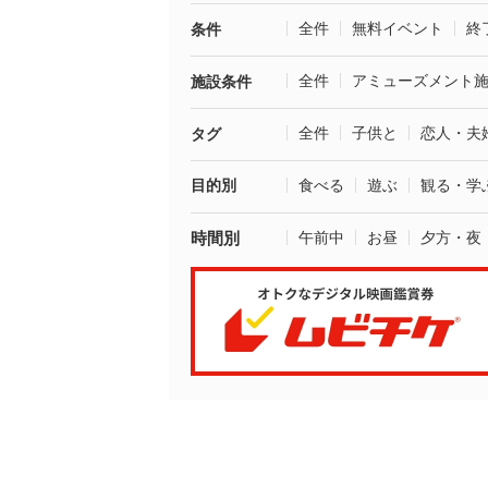
全件
無料イベント
終
条件
全件
アミューズメント
施設条件
全件
子供と
恋人・夫
タグ
目的別
食べる
遊ぶ
観る・学
時間別
午前中
お昼
夕方・夜