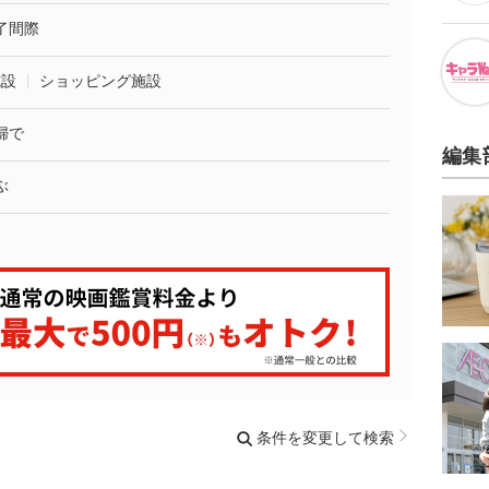
了間際
施設
ショッピング施設
婦で
編集
ぶ
条件を変更して検索