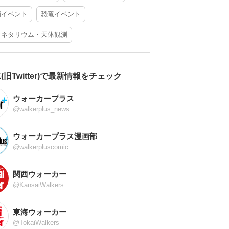
酒イベント
恐竜イベント
ラネタリウム・天体観測
X(旧Twitter)で最新情報をチェック
ウォーカープラス
@walkerplus_news
ウォーカープラス漫画部
@walkerpluscomic
関西ウォーカー
@KansaiWalkers
東海ウォーカー
@TokaiWalkers