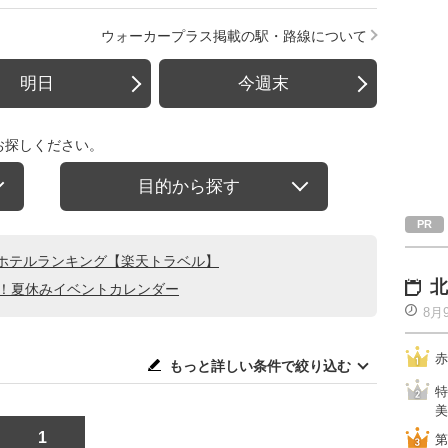
ウォーカープラス掲載の駅・路線について
明日
今週末
お探しください。
目的から探す
ホテルランキング【楽天トラベル】
北
る！夏休みイベントカレンダー
8月
赤
もっと詳しい条件で絞り込む
特
美
1
第