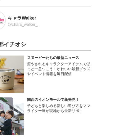
キャラWalker
@chara_walker_
部イチオシ
スヌーピーたちの最新ニュース
癒やされるキャラクターアイテムでほ
っと一息つこう！かわいい最新グッズ
やイベント情報を毎日配信
関西のイオンモールで新発見！
子どもと楽しめる新しい遊び方をママ
ライター達が現地から最新リポ！