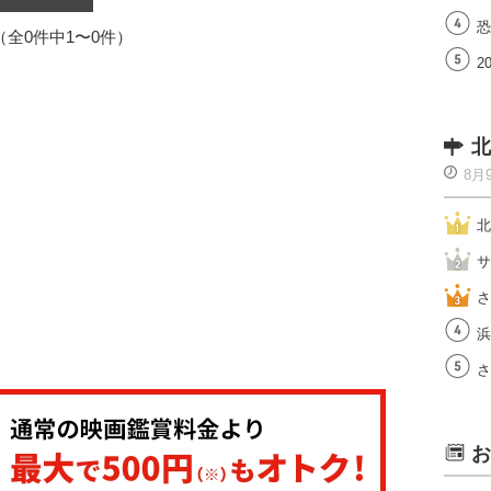
恐
1（全0件中1〜0件）
2
北
8月
北
サ
さ
浜
さ
お