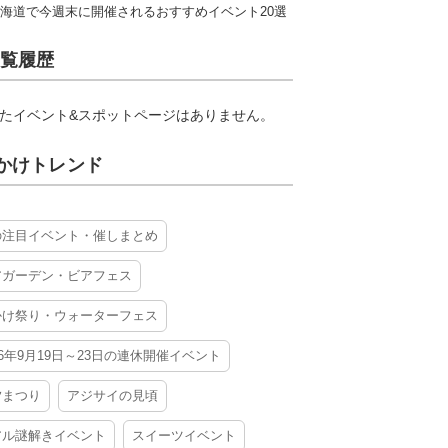
海道で今週末に開催されるおすすめイベント20選
覧履歴
たイベント&スポットページはありません。
かけトレンド
の注目イベント・催しまとめ
アガーデン・ビアフェス
かけ祭り・ウォーターフェス
26年9月19日～23日の連休開催イベント
夕まつり
アジサイの見頃
アル謎解きイベント
スイーツイベント