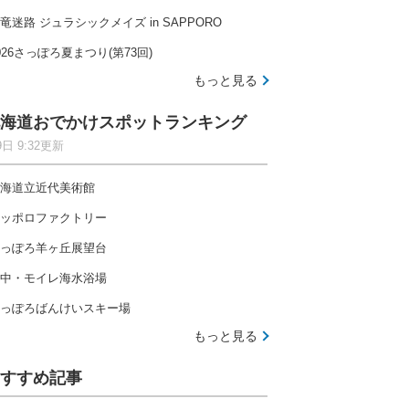
竜迷路 ジュラシックメイズ in SAPPORO
026さっぽろ夏まつり(第73回)
もっと見る
海道おでかけスポットランキング
9日 9:32更新
海道立近代美術館
ッポロファクトリー
っぽろ羊ヶ丘展望台
中・モイレ海水浴場
っぽろばんけいスキー場
もっと見る
すすめ記事