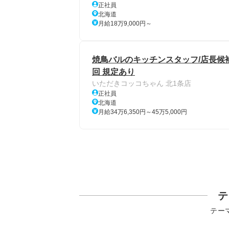
正社員
北海道
月給18万9,000円～
焼鳥バルのキッチンスタッフ/店長候補/
回 規定あり
いただきコッコちゃん 北1条店
正社員
北海道
月給34万6,350円～45万5,000円
テ
テー