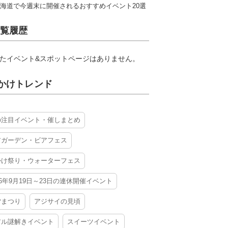
海道で今週末に開催されるおすすめイベント20選
覧履歴
たイベント&スポットページはありません。
かけトレンド
の注目イベント・催しまとめ
アガーデン・ビアフェス
かけ祭り・ウォーターフェス
26年9月19日～23日の連休開催イベント
夕まつり
アジサイの見頃
アル謎解きイベント
スイーツイベント