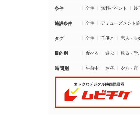
全件
無料イベント
終
条件
全件
アミューズメント
施設条件
全件
子供と
恋人・夫
タグ
目的別
食べる
遊ぶ
観る・学
時間別
午前中
お昼
夕方・夜