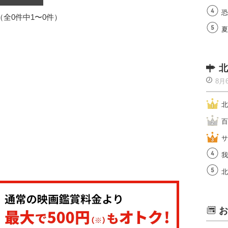
恐
1（全0件中1〜0件）
夏
北
8月
北
百
サ
我
北
お