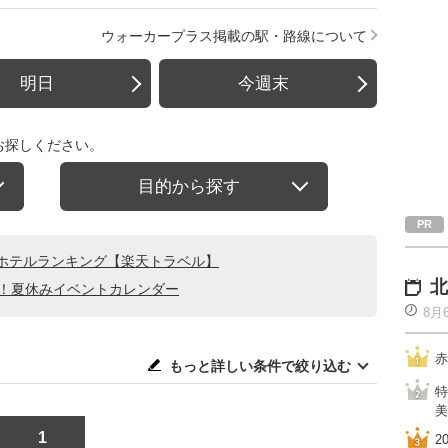
ウォーカープラス掲載の駅・路線について
明日
今週末
お探しください。
目的から探す
ホテルランキング【楽天トラベル】
北
る！夏休みイベントカレンダー
8月
赤
もっと詳しい条件で絞り込む
特
美
1
2