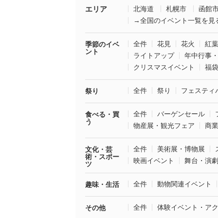
エリア
北海道
札幌市
函館
→全国のイベント一覧を見
全件
花見
花火
紅
季節のイベ
ント
ライトアップ
年中行事
クリスマスイベント
福
全件
祭り
フェスティ
祭り
全件
バーゲンセール
食べる・買
う
物産展・観光フェア
商
全件
美術展・博物展
文化・芸
術・スポー
映画イベント
舞台・演
ツ
全件
動物関連イベント
趣味・生活
全件
体験イベント・ア
その他