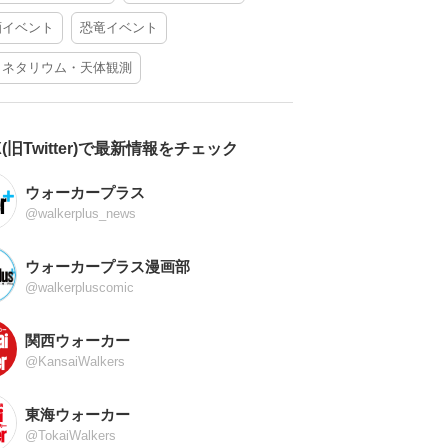
酒イベント
恐竜イベント
ラネタリウム・天体観測
X(旧Twitter)で最新情報をチェック
ウォーカープラス
@walkerplus_news
ウォーカープラス漫画部
@walkerpluscomic
関西ウォーカー
@KansaiWalkers
東海ウォーカー
@TokaiWalkers