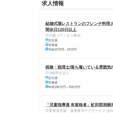
求人情報
結婚式場レストランのフレンチ料理人
間休日120日以上
宮の森フランセス教会
正社員
北海道
月給25万円～26万円
税務・税理士/落ち着いている雰囲気/
ITO税理士法人
正社員
北海道
年収280万円～500万円
「児童指導員 有資格者」虻田郡洞爺
児童発達支援・放課後等デイサービス ほ