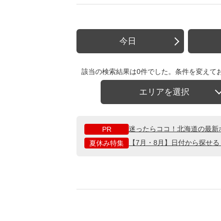
今日
該当の検索結果は0件でした。条件を変えて
エリアを選択
迷ったらココ！北海道の最新
PR
【7月・8月】日付から探せ
夏休み特集