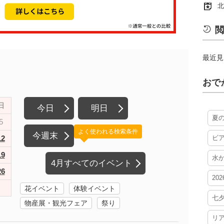
北
閲
最近見
おで
日
今日
明日
夏
5
よく使われる検索条件
今週末
12
ビ
19
水
4月すべてのイベント
26
20
花イベント
体験イベント
七
物産展・観光フェア
祭り
リ