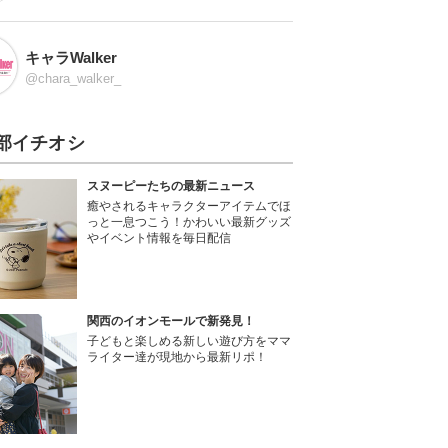
キャラWalker
@chara_walker_
部イチオシ
スヌーピーたちの最新ニュース
癒やされるキャラクターアイテムでほ
っと一息つこう！かわいい最新グッズ
やイベント情報を毎日配信
関西のイオンモールで新発見！
子どもと楽しめる新しい遊び方をママ
ライター達が現地から最新リポ！