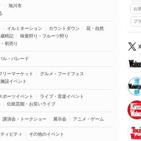
市
旭川市
お
る
プ
葉
イルミネーション
カウントダウン
花・自然
・歳時記
味覚狩り・フルーツ狩り
袋・初売り
バル・パレード
フリーマーケット
グルメ・フードフェス
業施設イベント
スポーツイベント
ライブ・音楽イベント
劇
伝統芸能・お笑いライブ
講演会・トークショー
展示会
アニメ・ゲーム
クティビティ
その他のイベント