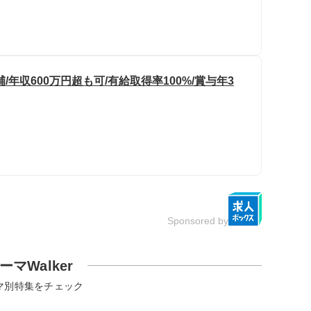
年収600万円超も可/有給取得率100%/賞与年3
Sponsored by
ーマWalker
マ別特集をチェック