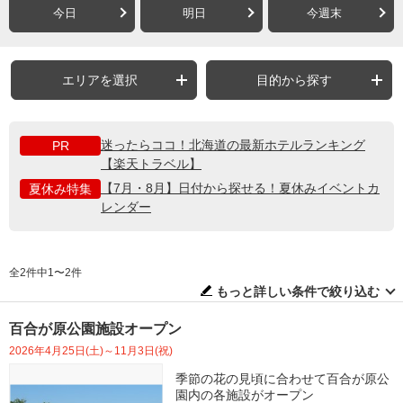
今日
明日
今週末
エリアを選択
目的から探す
迷ったらココ！北海道の最新ホテルランキング
PR
【楽天トラベル】
【7月・8月】日付から探せる！夏休みイベントカ
夏休み特集
レンダー
全2件中1〜2件
もっと詳しい条件で絞り込む
百合が原公園施設オープン
2026年4月25日(土)～11月3日(祝)
季節の花の見頃に合わせて百合が原公
園内の各施設がオープン