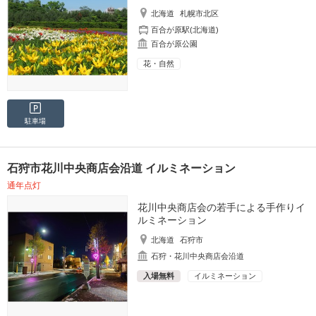
北海道
札幌市北区
百合が原駅(北海道)
百合が原公園
花・自然
駐車場
石狩市花川中央商店会沿道 イルミネーション
通年点灯
花川中央商店会の若手による手作りイ
ルミネーション
北海道
石狩市
石狩・花川中央商店会沿道
入場無料
イルミネーション