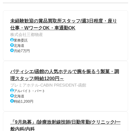
未経験歓迎の賞品買取所スタッフ/週3日程度・座り
仕事・WワークOK・車通勤OK
株式会社三都物産
業務委託
北海道
月給7万円
パティシエ/函館の人気ホテルで腕を振るう製菓・調
理スタッフ/時給1200円～
プレミアホテル-CABIN PRESIDENT-函館
アルバイト・パート
北海道
時給1,200円
「9月急募」/診療放射線技師/日勤常勤/クリニック/一
般内科/内科