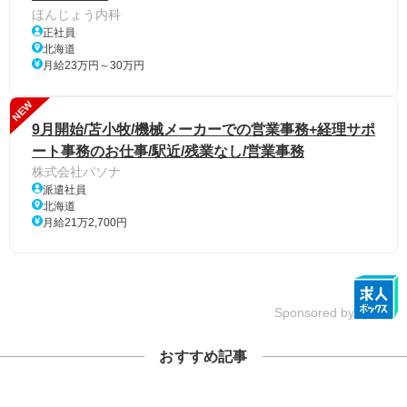
ほんじょう内科
正社員
北海道
月給23万円～30万円
NEW
9月開始/苫小牧/機械メーカーでの営業事務+経理サポ
ート事務のお仕事/駅近/残業なし/営業事務
株式会社パソナ
派遣社員
北海道
月給21万2,700円
Sponsored by
おすすめ記事