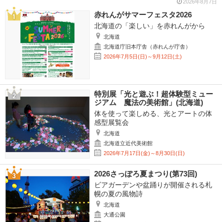
2026年8月7日
赤れんがサマーフェスタ2026
北海道の「楽しい」を赤れんがから
北海道
北海道庁旧本庁舎（赤れんが庁舎）
2026年7月5日(日)～9月12日(土)
特別展「光と遊ぶ！超体験型ミュー
ジアム 魔法の美術館」(北海道)
体を使って楽しめる、光とアートの体
感型展覧会
北海道
北海道立近代美術館
2026年7月17日(金)～8月30日(日)
2026さっぽろ夏まつり(第73回)
ビアガーデンや盆踊りが開催される札
幌の夏の風物詩
北海道
大通公園