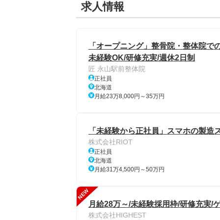
求人情報
「オープニング」整骨院・整体院での
未経験OK/研修充実/週休2日制
匠 永山駅前整体院
正社員
北海道
月給23万8,000円～35万円
「未経験から正社員」スマホの製造ス
株式会社RIOT
正社員
北海道
月給31万4,500円～50万円
NEW
月給28万～/未経験採用枠/研修充実
株式会社HIGHEST