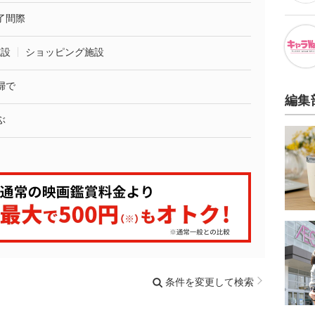
了間際
施設
ショッピング施設
婦で
編集
ぶ
条件を変更して検索