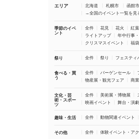
エリア
北海道
札幌市
函館
→全国のイベント一覧を見
全件
花見
花火
紅
季節のイベ
ント
ライトアップ
年中行事
クリスマスイベント
福
全件
祭り
フェスティ
祭り
全件
バーゲンセール
食べる・買
う
物産展・観光フェア
商
全件
美術展・博物展
文化・芸
術・スポー
映画イベント
舞台・演
ツ
全件
動物関連イベント
趣味・生活
全件
体験イベント・ア
その他