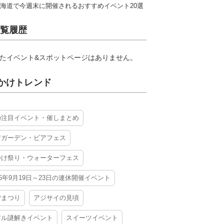
海道で今週末に開催されるおすすめイベント20選
覧履歴
たイベント&スポットページはありません。
かけトレンド
の注目イベント・催しまとめ
アガーデン・ビアフェス
かけ祭り・ウォーターフェス
26年9月19日～23日の連休開催イベント
夕まつり
アジサイの見頃
アル謎解きイベント
スイーツイベント