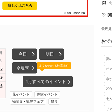
北
閲
最近見
おで
日
今日
明日
夏
5
よく使われる検索条件
今週末
12
ビ
19
水
4月すべてのイベント
26
20
花イベント
体験イベント
七
物産展・観光フェア
祭り
リ