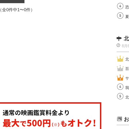
恐
1（全0件中1〜0件）
夏
北
8月
北
百
サ
我
北
お