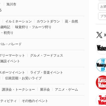
市
旭川市
お
る
プ
葉
イルミネーション
カウントダウン
花・自然
・歳時記
味覚狩り・フルーツ狩り
袋・初売り
バル・パレード
フリーマーケット
グルメ・フードフェス
業施設イベント
スポーツイベント
ライブ・音楽イベント
劇
伝統芸能・お笑いライブ
講演会・トークショー
展示会
アニメ・ゲーム
クティビティ
その他のイベント