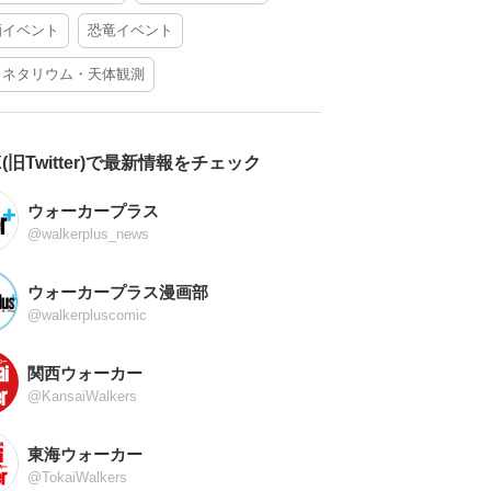
酒イベント
恐竜イベント
ラネタリウム・天体観測
X(旧Twitter)で最新情報をチェック
ウォーカープラス
@walkerplus_news
ウォーカープラス漫画部
@walkerpluscomic
関西ウォーカー
@KansaiWalkers
東海ウォーカー
@TokaiWalkers