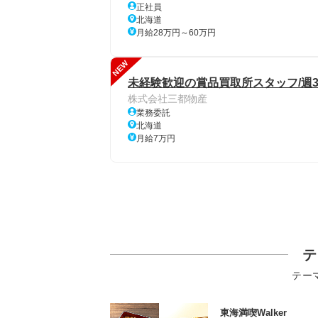
正社員
北海道
月給28万円～60万円
NEW
未経験歓迎の賞品買取所スタッフ/週
株式会社三都物産
業務委託
北海道
月給7万円
テ
テー
東海満喫Walker