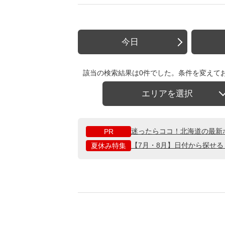
今日
該当の検索結果は0件でした。条件を変えて
エリアを選択
迷ったらココ！北海道の最新
PR
【7月・8月】日付から探せ
夏休み特集