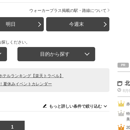
ウォーカープラス掲載の駅・路線について
明日
今週末
お探しください。
目的から探す
ホテルランキング【楽天トラベル】
北
る！夏休みイベントカレンダー
8月
赤
もっと詳しい条件で絞り込む
特
美
1
2