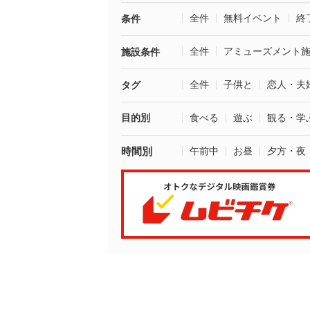
全件
無料イベント
終
条件
全件
アミューズメント
施設条件
全件
子供と
恋人・夫
タグ
目的別
食べる
遊ぶ
観る・学
時間別
午前中
お昼
夕方・夜