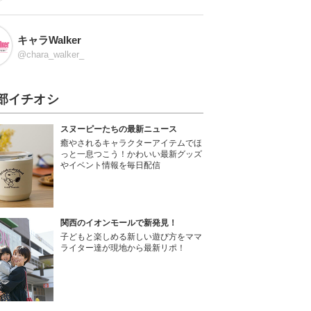
キャラWalker
@chara_walker_
部イチオシ
スヌーピーたちの最新ニュース
癒やされるキャラクターアイテムでほ
っと一息つこう！かわいい最新グッズ
やイベント情報を毎日配信
関西のイオンモールで新発見！
子どもと楽しめる新しい遊び方をママ
ライター達が現地から最新リポ！