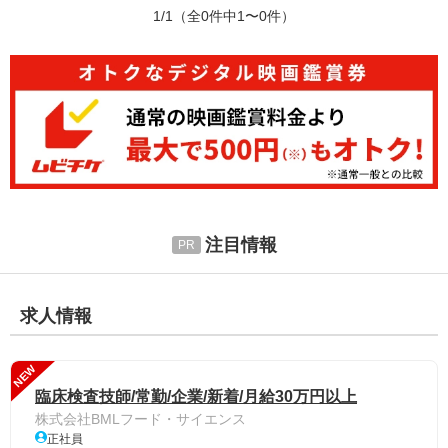
1/1
（全0件中1〜0件）
注目情報
求人情報
NEW
臨床検査技師/常勤/企業/新着/月給30万円以上
株式会社BMLフード・サイエンス
正社員