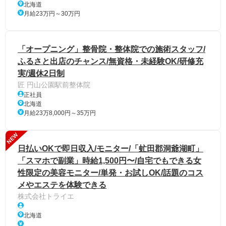
北海道
月給23万円～30万円
「オープニング」整骨院・整体院での施術スタッフ/
ふるさと出店のチャンス/無資格・未経験OK/研修充
実/週休2日制
匠 円山公園駅前整体院
正社員
北海道
月給23万8,000円～35万円
NEW
日払いOKで即日収入/モニター/「虻田郡洞爺湖町」
「スマホで副業」時給1,500円〜/自宅でもできる女
性限定の美容モニター/単発・お試しOK/話題のコス
メやエステを体験できる
株式会社トライエ
北海道