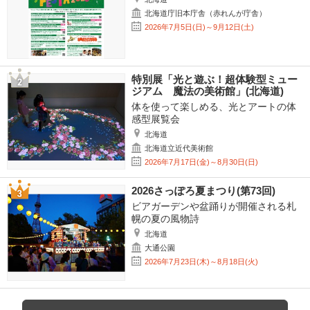
北海道庁旧本庁舎（赤れんが庁舎）
2026年7月5日(日)～9月12日(土)
特別展「光と遊ぶ！超体験型ミュー
ジアム 魔法の美術館」(北海道)
体を使って楽しめる、光とアートの体
感型展覧会
北海道
北海道立近代美術館
2026年7月17日(金)～8月30日(日)
2026さっぽろ夏まつり(第73回)
ビアガーデンや盆踊りが開催される札
幌の夏の風物詩
北海道
大通公園
2026年7月23日(木)～8月18日(火)