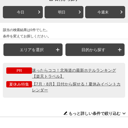
今日
明日
今週末
該当の検索結果は0件でした。
条件を変えてお探しください。
エリアを選択
目的から探す
迷ったらココ！北海道の最新ホテルランキング
PR
【楽天トラベル】
【7月・8月】日付から探せる！夏休みイベントカ
夏休み特集
レンダー
もっと詳しい条件で絞り込む