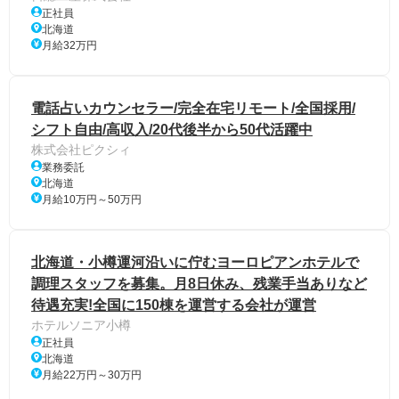
正社員
北海道
月給32万円
電話占いカウンセラー/完全在宅リモート/全国採用/
シフト自由/高収入/20代後半から50代活躍中
株式会社ピクシィ
業務委託
北海道
月給10万円～50万円
北海道・小樽運河沿いに佇むヨーロピアンホテルで
調理スタッフを募集。月8日休み、残業手当ありなど
待遇充実!全国に150棟を運営する会社が運営
ホテルソニア小樽
正社員
北海道
月給22万円～30万円