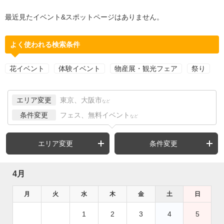
最近見たイベント&スポットページはありません。
よく使われる検索条件
花イベント
体験イベント
物産展・観光フェア
祭り
エリア変更
東京、大阪市
など
条件変更
フェス、無料イベント
など
エリア変更
条件変更
4月
月
火
水
木
金
土
日
1
2
3
4
5