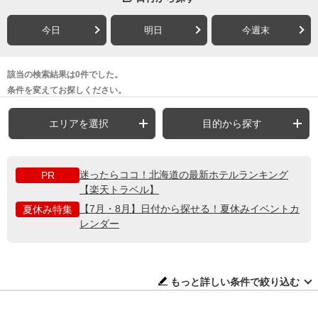
今日
明日
今週末
該当の検索結果は0件でした。
条件を変えてお探しください。
エリアを選択
目的から探す
迷ったらココ！北海道の最新ホテルランキング
PR
【楽天トラベル】
【7月・8月】日付から探せる！夏休みイベントカ
夏休み特集
レンダー
もっと詳しい条件で絞り込む