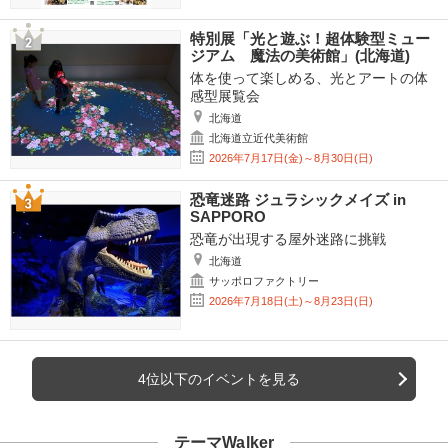
特別展「光と遊ぶ！超体験型ミュー
ジアム 魔法の美術館」(北海道)
体を使って楽しめる、光とアートの体
感型展覧会
北海道
北海道立近代美術館
2026年7月17日(金)～8月30日(日)
恐竜迷路 ジュラシックメイズ in
SAPPORO
恐竜が出現する屋外迷路に挑戦
北海道
サッポロファクトリー
2026年7月18日(土)～8月23日(日)
4位以下のイベントを見る
テーマWalker