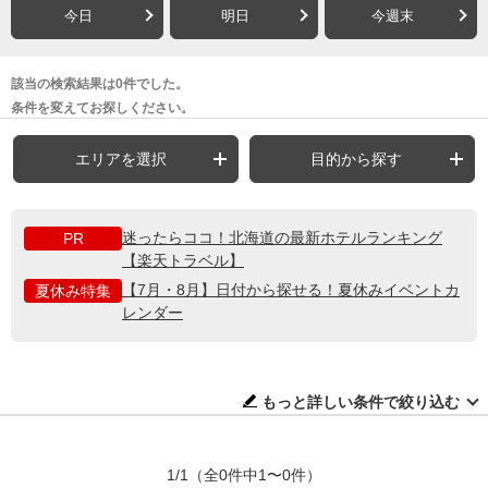
今日
明日
今週末
該当の検索結果は0件でした。
条件を変えてお探しください。
エリアを選択
目的から探す
迷ったらココ！北海道の最新ホテルランキング
PR
【楽天トラベル】
【7月・8月】日付から探せる！夏休みイベントカ
夏休み特集
レンダー
もっと詳しい条件で絞り込む
1/1
（全0件中1〜0件）