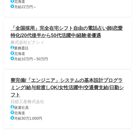
北海道
月給22万円～
「全国採用」完全在宅シフト自由の電話占い師/恋愛
特化/20代後半から50代活躍中/経験者優遇
株式会社ピクシィ
業務委託
北海道
月給10万円～50万円
寮完備/「エンジニア」システムの基本設計プログラ
ミング/給与前渡しOK/女性活躍中/交通費支給/日勤シ
フト
日総工産株式会社
派遣社員
北海道
月給30万1,000円