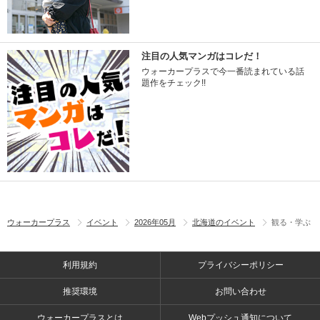
注目の人気マンガはコレだ！
ウォーカープラスで今一番読まれている話
題作をチェック!!
ウォーカープラス
イベント
2026年05月
北海道のイベント
観る・学ぶ
利用規約
プライバシーポリシー
推奨環境
お問い合わせ
ウォーカープラスとは
Webプッシュ通知について