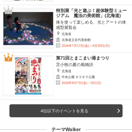
特別展「光と遊ぶ！超体験型ミュー
ジアム 魔法の美術館」(北海道)
体を使って楽しめる、光とアートの体
感型展覧会
北海道
北海道立近代美術館
2026年7月17日(金)～8月30日(日)
第71回とまこまい港まつり
苫小牧の夏の風物詩
北海道
中央公園 キラキラ公園
2026年8月7日(金)～9日(日)
4位以下のイベントを見る
テーマWalker