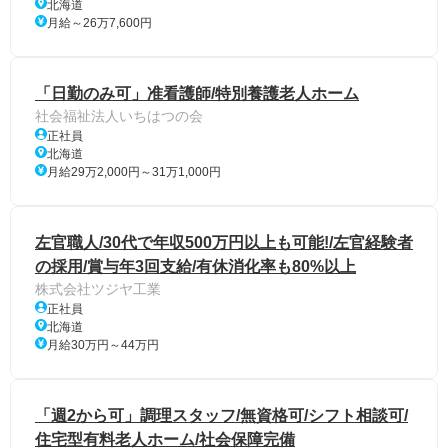
北海道
月給～26万7,600円
「日勤のみ可」准看護師/特別養護老人ホーム
社会福祉法人いちはつの会
正社員
北海道
月給29万2,000円～31万1,000円
左官職人/30代で年収500万円以上も可能!/左官経験者
の採用/賞与年3回支給/有休消化率も80%以上
株式会社ツジヤ工業
正社員
北海道
月給30万円～44万円
「週2から可」調理スタッフ/無資格可/シフト相談可/
住宅型有料老人ホーム/社会保障完備