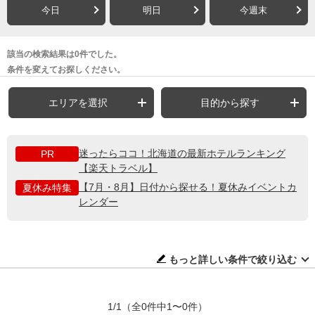
今日
明日
今週末
該当の検索結果は0件でした。
条件を変えてお探しください。
エリアを選択
目的から探す
迷ったらココ！北海道の最新ホテルランキング
PR
【楽天トラベル】
【7月・8月】日付から探せる！夏休みイベントカ
夏休み特集
レンダー
もっと詳しい条件で絞り込む
1/1
（全0件中1〜0件）