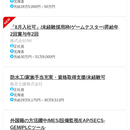
北海道
月給28万5,000円～50万円
NEW
「8月入社可」/未経験採用枠/ゲームテスター/昇給年
2回賞与年2回
株式会社RK
正社員
北海道
月給30万円～51万8,000円
防水工/家族手当充実・資格取得支援/未経験可
板谷土建株式会社
正社員
北海道
月給29万6,175円～30万8,513円
外国籍の方活躍中/MES/設備監視/EAP/SECS-
GEM/PLCツール