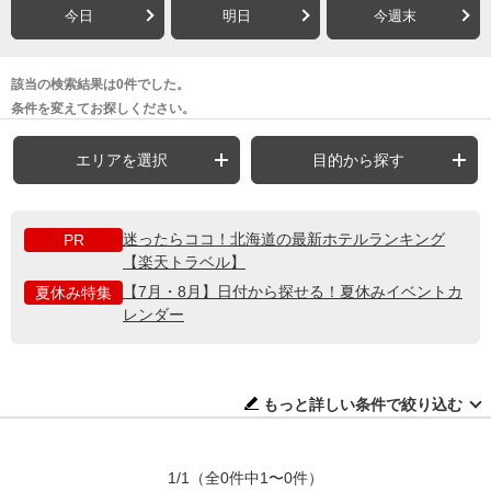
今日
明日
今週末
該当の検索結果は0件でした。
条件を変えてお探しください。
エリアを選択
目的から探す
迷ったらココ！北海道の最新ホテルランキング
PR
【楽天トラベル】
【7月・8月】日付から探せる！夏休みイベントカ
夏休み特集
レンダー
もっと詳しい条件で絞り込む
1/1
（全0件中1〜0件）