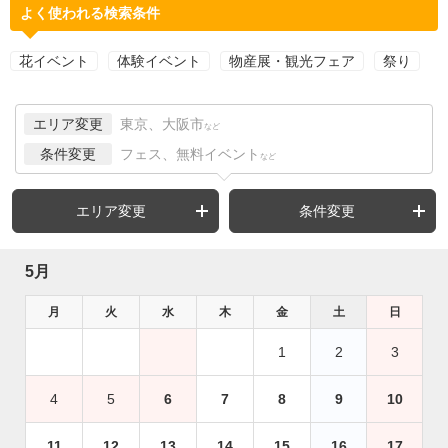
よく使われる検索条件
花イベント
体験イベント
物産展・観光フェア
祭り
エリア変更
東京、大阪市
など
条件変更
フェス、無料イベント
など
エリア変更
条件変更
5月
月
火
水
木
金
土
日
1
2
3
4
5
6
7
8
9
10
11
12
13
14
15
16
17