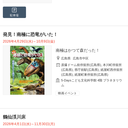
駐車場
発見！南極に恐竜がいた！
2026年4月29日(水)～10月9日(金)
南極はかつて森だった！
広島県
広島市中区
原爆ドーム前停留所(広島県)
,
本川町停留所
(広島県)
,
県庁前駅(広島県)
,
紙屋町西停留所
(広島県)
,
紙屋町東停留所(広島県)
5-Daysこども文化科学館 4階 プラネタリウ
ム
映画イベント
鶴仙渓川床
2026年4月1日(水)～11月30日(月)