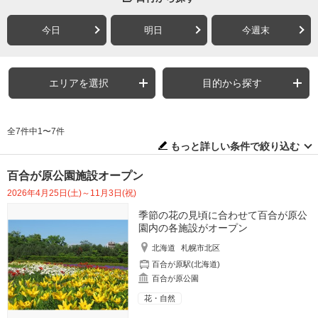
今日
明日
今週末
エリアを選択
目的から探す
全7件中1〜7件
もっと詳しい条件で絞り込む
百合が原公園施設オープン
2026年4月25日(土)～11月3日(祝)
季節の花の見頃に合わせて百合が原公
園内の各施設がオープン
北海道
札幌市北区
百合が原駅(北海道)
百合が原公園
花・自然