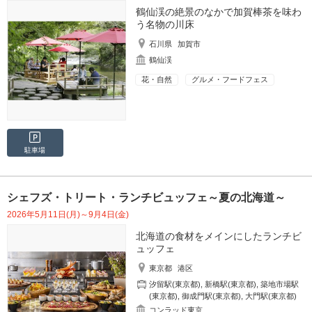
鶴仙渓の絶景のなかで加賀棒茶を味わ
う名物の川床
石川県
加賀市
鶴仙渓
花・自然
グルメ・フードフェス
駐車場
シェフズ・トリート・ランチビュッフェ～夏の北海道～
2026年5月11日(月)～9月4日(金)
北海道の食材をメインにしたランチビ
ュッフェ
東京都
港区
汐留駅(東京都)
,
新橋駅(東京都)
,
築地市場駅
(東京都)
,
御成門駅(東京都)
,
大門駅(東京都)
コンラッド東京