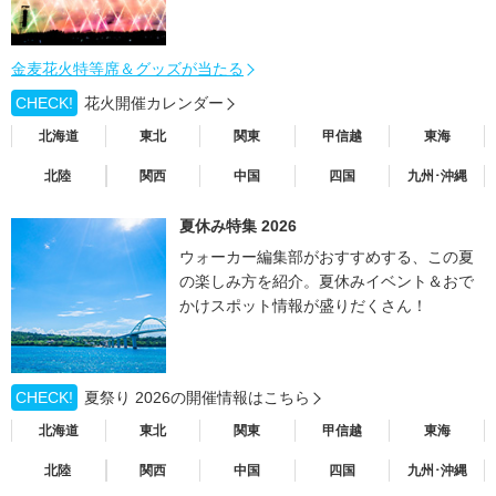
金麦花火特等席＆グッズが当たる
CHECK!
花火開催カレンダー
北海道
東北
関東
甲信越
東海
北陸
関西
中国
四国
九州･沖縄
夏休み特集 2026
ウォーカー編集部がおすすめする、この夏
の楽しみ方を紹介。夏休みイベント＆おで
かけスポット情報が盛りだくさん！
CHECK!
夏祭り 2026の開催情報はこちら
北海道
東北
関東
甲信越
東海
北陸
関西
中国
四国
九州･沖縄