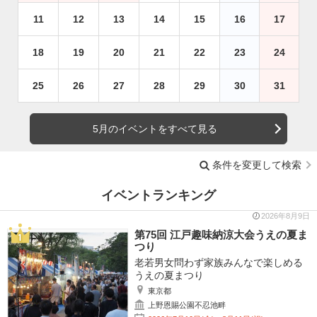
11
12
13
14
15
16
17
18
19
20
21
22
23
24
25
26
27
28
29
30
31
5月のイベントをすべて見る
条件を変更して検索
イベントランキング
2026年8月9日
第75回 江戸趣味納涼大会うえの夏ま
つり
老若男女問わず家族みんなで楽しめる
うえの夏まつり
東京都
上野恩賜公園不忍池畔