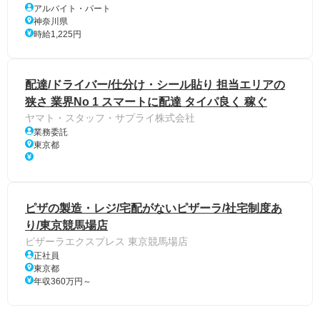
アルバイト・パート
神奈川県
時給1,225円
配達/ドライバー/仕分け・シール貼り 担当エリアの
狭さ 業界No 1 スマートに配達 タイパ良く 稼ぐ
ヤマト・スタッフ・サプライ株式会社
業務委託
東京都
ピザの製造・レジ/宅配がないピザーラ/社宅制度あ
り/東京競馬場店
ピザーラエクスプレス 東京競馬場店
正社員
東京都
年収360万円～