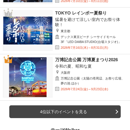
2026年7月10日(金)～8月11日(祝)
TOKYO レインボー夏祭り
猛暑を避けて涼しい室内でお祭り体
験！
東京都
デックス東京ビーチ シーサイドモール
3F「LED DAIBA STUDIO(台場スタジオ)」
2026年7月16日(木)～8月31日(月)
万博記念公園 万博夏まつり2026
令和の夏、昭和な夏
大阪府
万博記念公園（太陽の塔周辺、お祭り広場、
夢の池 ほか）
2026年7月24日(金)～9月23日(水)
4位以下のイベントを見る