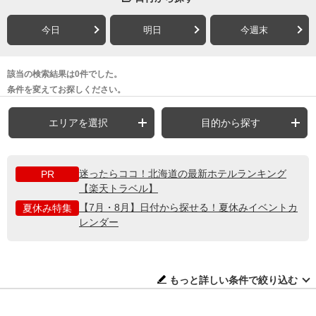
今日
明日
今週末
該当の検索結果は0件でした。
条件を変えてお探しください。
エリアを選択
目的から探す
迷ったらココ！北海道の最新ホテルランキング
PR
【楽天トラベル】
【7月・8月】日付から探せる！夏休みイベントカ
夏休み特集
レンダー
もっと詳しい条件で絞り込む