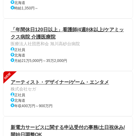
北海道
時給1,350円～
「年間休日120日以上」看護師/4週8休以上/ケアミッ
クス病院 介護医療院
医療法人社団恩和会 旭川高砂台病院
正社員
北海道
月給21万5,000円～35万2,000円
NEW
アーティスト・デザイナー/ゲーム・エンタメ
株式会社セガ
正社員
北海道
年収400万円～900万円
新電力サービスに関する申込受付の事務/土日祝休み/
開始日調整OK