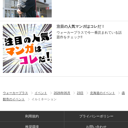
注目の人気マンガはコレだ！
ウォーカープラスで今一番読まれている話
題作をチェック!!
ウォーカープラス
イベント
2026年05月
23日
北海道のイベント
函
館市のイベント
イルミネーション
利用規約
プライバシーポリシー
推奨環境
お問い合わせ