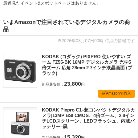
最近見たイベント&スポットページはありません。
いまAmazonで注目されているデジタルカメラの商
品
※2026年08月07日00時 時点の情報です
KODAK (コダック) PIXPRO 使いやすい ズ
ーム FZ55-BK 16MP デジタルカメラ 光学5
倍ズーム 広角 28mm 2.7インチ液晶画面 (ブ
ラック)
23,800
新品最安値：
円
Amazonで購入
KODAK Pixpro C1–超コンパクトデジタルカ
メラ|13MP BSI CMOS、4倍ズーム、2.8イン
チLCDスクリーン、LEDフラッシュ、内蔵バ
ッテリー–黒
15,320
新品最安値：
円