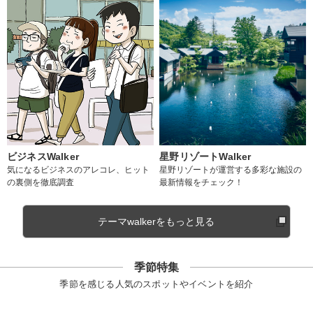
ビジネスWalker
星野リゾートWalker
気になるビジネスのアレコレ、ヒット
星野リゾートが運営する多彩な施設の
の裏側を徹底調査
最新情報をチェック！
テーマwalkerをもっと見る
季節特集
季節を感じる人気のスポットやイベントを紹介