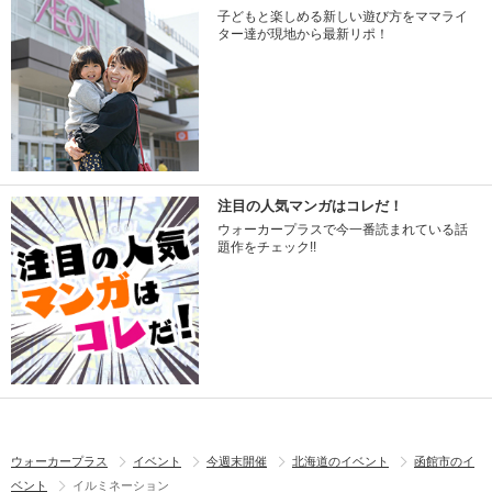
子どもと楽しめる新しい遊び方をママライ
ター達が現地から最新リポ！
注目の人気マンガはコレだ！
ウォーカープラスで今一番読まれている話
題作をチェック!!
ウォーカープラス
イベント
今週末開催
北海道のイベント
函館市のイ
ベント
イルミネーション