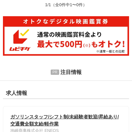
1/1
（全0件中1〜0件）
注目情報
求人情報
ガソリンスタッフ/シフト制/未経験者歓迎/昇給あり/
交通費全額支給/軽作業
地崎商事株式会社 ENEOS