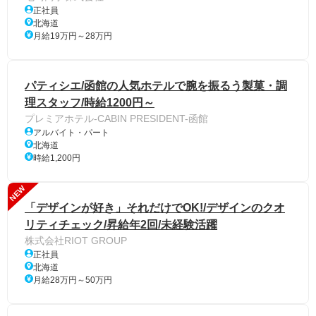
正社員
北海道
月給19万円～28万円
パティシエ/函館の人気ホテルで腕を振るう製菓・調
理スタッフ/時給1200円～
プレミアホテル-CABIN PRESIDENT-函館
アルバイト・パート
北海道
時給1,200円
NEW
「デザインが好き」それだけでOK!/デザインのクオ
リティチェック/昇給年2回/未経験活躍
株式会社RIOT GROUP
正社員
北海道
月給28万円～50万円