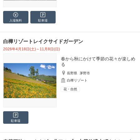
入場無料
駐車場
白樺リゾートレイクサイドガーデン
2026年4月18日(土)～11月8日(日)
春から秋にかけて季節の花々が楽しめ
る
長野県
茅野市
白樺リゾート
花・自然
駐車場