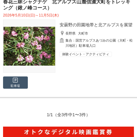
春花三昧シャクナゲ 北アルプス山麓信濃大町をトレッキ
ング（鍬ノ峰コース）
2026年5月10日(日)～11月5日(木)
安曇野の田園地帯と北アルプスを展望
長野県
大町市
集合：国営アルプスあづみの公園（大町・松
川地区）駐車場入口
体験イベント・アクティビティ
駐車場
1/1
（全3件中1〜3件）