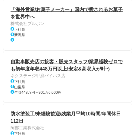
「海外営業/お菓子メーカー」国内で愛されるお菓子
を世界中へ
株式会社ブルボン
正社員
新潟県
自動車販売店の接客・販売スタッフ/業界経験ゼロで
も初年度年収448万円以上!安定&高収入が叶う
ネクステージ甲府バイパス店
正社員
山梨県
年収448万円～901万6,000円
防水塗装工/未経験歓迎/残業月平均10時間/年間休日
112日
阿部工業株式会社
正社員