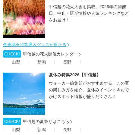
甲信越の花火大会を掲載。2026年の開催
日、中止・延期情報や人気ランキングなど
をお届け！
金麦花火特等席＆グッズが当たる
CHECK!
甲信越の花火開催カレンダー
山梨
新潟
長野
夏休み特集2026【甲信越】
ウォーカー編集部がおすすめする、この夏
の楽しみ方を紹介。夏休みイベント＆おで
かけスポット情報が盛りだくさん！
CHECK!
甲信越の夏祭りはこちら
山梨
新潟
長野