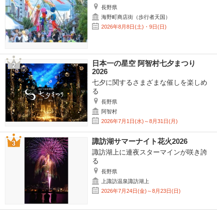
長野県
海野町商店街（歩行者天国）
2026年8月8日(土)・9日(日)
日本一の星空 阿智村七夕まつり
2026
七夕に関するさまざまな催しを楽しめ
る
長野県
阿智村
2026年7月1日(水)～8月31日(月)
諏訪湖サマーナイト花火2026
諏訪湖上に連夜スターマインが咲き誇
る
長野県
上諏訪温泉諏訪湖上
2026年7月24日(金)～8月23日(日)