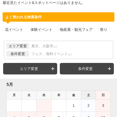
最近見たイベント&スポットページはありません。
よく使われる検索条件
花イベント
体験イベント
物産展・観光フェア
祭り
エリア変更
東京、大阪市
など
条件変更
フェス、無料イベント
など
エリア変更
条件変更
5月
月
火
水
木
金
土
日
1
2
3