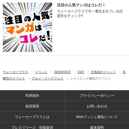
注目の人気マンガはコレだ！
ウォーカープラスで今一番読まれている話
題作をチェック!!
ウォーカープラス
イベント
2026年05月
24日
北海道のイベント
札
幌市のイベント
グルメ・フードフェス
ショッピング施設のイベント
利用規約
プライバシーポリシー
推奨環境
お問い合わせ
ウォーカープラスとは
Webプッシュ通知について
プレスリリース・情報提供
媒体資料