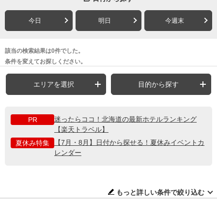
今日
明日
今週末
該当の検索結果は0件でした。
条件を変えてお探しください。
エリアを選択
目的から探す
迷ったらココ！北海道の最新ホテルランキング
PR
【楽天トラベル】
【7月・8月】日付から探せる！夏休みイベントカ
夏休み特集
レンダー
もっと詳しい条件で絞り込む