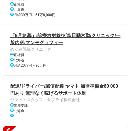
正社員
北海道
月給30万円～51万8,000円
「9月急募」/診療放射線技師/日勤常勤/クリニック/一
般内科/マンモグラフィー
めぐみ乳腺クリニック
正社員
北海道
月給20万円～30万円
配達/ドライバー/郵便配達 ヤマト 加盟準備金60 000
円あり 無理なく稼げるサポート体制
ヤマト・スタッフ・サプライ株式会社
業務委託
北海道
NEW