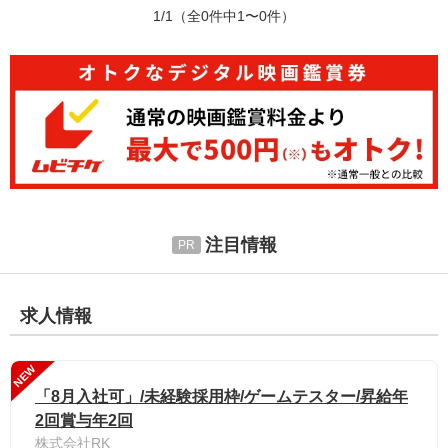
1/1
（全0件中1〜0件）
注目情報
求人情報
NEW
「8月入社可」/未経験採用枠/ゲームテスター/昇給年
2回賞与年2回
株式会社RK