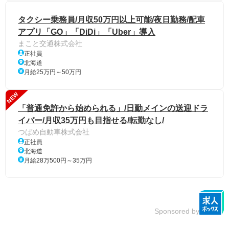
タクシー乗務員/月収50万円以上可能/夜日勤務/配車
アプリ「GO」「DiDi」「Uber」導入
まこと交通株式会社
正社員
北海道
月給25万円～50万円
NEW
「普通免許から始められる」/日勤メインの送迎ドラ
イバー/月収35万円も目指せる/転勤なし/
つばめ自動車株式会社
正社員
北海道
月給28万500円～35万円
Sponsored by