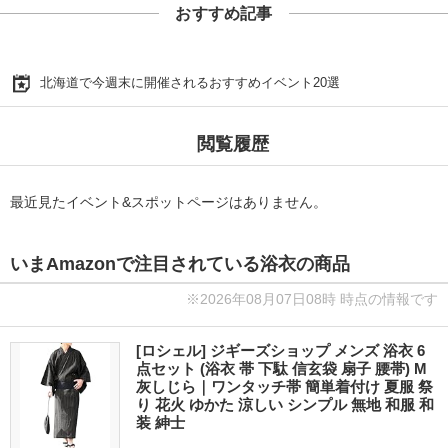
おすすめ記事
北海道で今週末に開催されるおすすめイベント20選
閲覧履歴
最近見たイベント&スポットページはありません。
いまAmazonで注目されている浴衣の商品
※2026年08月07日08時 時点の情報です
[ロシェル] ジギーズショップ メンズ 浴衣 6
点セット (浴衣 帯 下駄 信玄袋 扇子 腰帯) M
灰しじら｜ワンタッチ帯 簡単着付け 夏服 祭
り 花火 ゆかた 涼しい シンプル 無地 和服 和
装 紳士