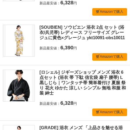
6,328
新品最安値：
円
Amazonで購入
[SOUBIEN] ソウビエン 浴衣 2点 セット (浴
衣/兵児帯) レディース フリーサイズ グレー
ジュに黄色×グレージュ ykt10091-obs10011
6,390
新品最安値：
円
Amazonで購入
[ロシェル] ジギーズショップ メンズ 浴衣 6
点セット (浴衣 帯 下駄 信玄袋 扇子 腰帯) L
黒しじら｜ワンタッチ帯 簡単着付け 夏服 祭
り 花火 ゆかた 涼しい シンプル 無地 和服 和
装 紳士
6,328
新品最安値：
円
Amazonで購入
[GRADE] 浴衣 メンズ 「上品さを魅せる浴