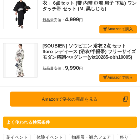
衣」 6点セット (帯 内帯 巾着 扇子 下駄) ワン
タッチ帯 セット (M, 黒しじら)
4,999
新品最安値：
円
Amazonで購入
[SOUBIEN] ソウビエン 浴衣 2点 セット
floro レディース (浴衣/半幅帯) フリーサイズ
モダン椿調べ×グレー(ykt10285-obh10005)
9,990
新品最安値：
円
Amazonで購入
Amazonで浴衣の商品を見る
よく使われる検索条件
花イベント
体験イベント
物産展・観光フェア
祭り