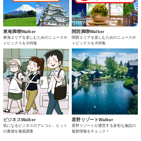
東海満喫Walker
関西満喫Walker
東海エリアを楽しむためのニュースや
関西エリアを楽しむためのニュースや
トピックスを大特集
トピックスを大特集
ビジネスWalker
星野リゾートWalker
気になるビジネスのアレコレ、ヒット
星野リゾートが運営する多彩な施設の
の裏側を徹底調査
最新情報をチェック！