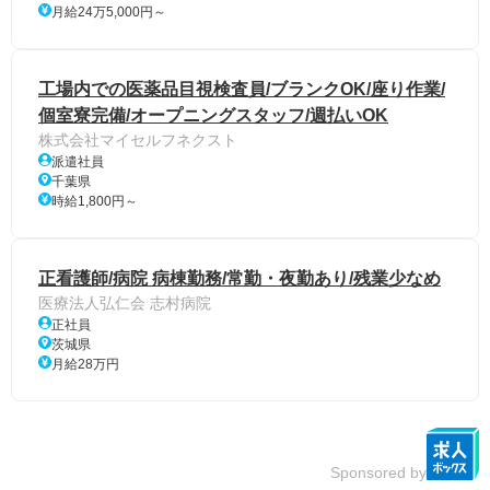
月給24万5,000円～
工場内での医薬品目視検査員/ブランクOK/座り作業/
個室寮完備/オープニングスタッフ/週払いOK
株式会社マイセルフネクスト
派遣社員
千葉県
時給1,800円～
正看護師/病院 病棟勤務/常勤・夜勤あり/残業少なめ
医療法人弘仁会 志村病院
正社員
茨城県
月給28万円
Sponsored by