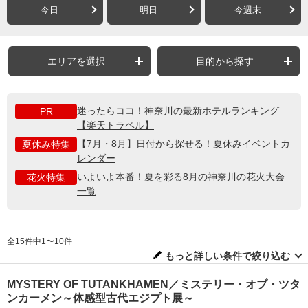
今日
明日
今週末
エリアを選択
目的から探す
迷ったらココ！神奈川の最新ホテルランキング
PR
【楽天トラベル】
【7月・8月】日付から探せる！夏休みイベントカ
夏休み特集
レンダー
いよいよ本番！夏を彩る8月の神奈川の花火大会
花火特集
一覧
全15件中1〜10件
もっと詳しい条件で絞り込む
MYSTERY OF TUTANKHAMEN／ミステリー・オブ・ツタ
ンカーメン～体感型古代エジプト展～