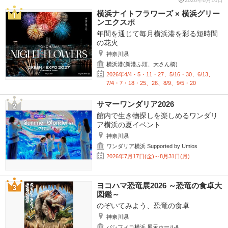
横浜ナイトフラワーズ × 横浜グリー
ンエクスポ
年間を通じて毎月横浜港を彩る短時間
の花火
神奈川県
横浜港(新港ふ頭、大さん橋)
2026年4/4・5・11・27、5/16・30、6/13、
7/4・7・18・25、26、8/9、9/5・20
サマーワンダリア2026
館内で生き物探しを楽しめるワンダリ
ア横浜の夏イベント
神奈川県
ワンダリア横浜 Supported by Umios
2026年7月17日(金)～8月31日(月)
ヨコハマ恐竜展2026 ～恐竜の食卓大
図鑑～
のぞいてみよう、恐竜の食卓
神奈川県
パシフィコ横浜 展示ホールA