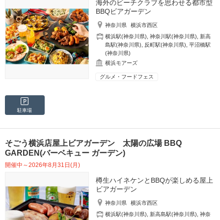
海外のビーチクラブを思わせる都市型
BBQビアガーデン
神奈川県
横浜市西区
横浜駅(神奈川県)
,
神奈川駅(神奈川県)
,
新高
島駅(神奈川県)
,
反町駅(神奈川県)
,
平沼橋駅
(神奈川県)
横浜モアーズ
グルメ・フードフェス
駐車場
そごう横浜店屋上ビアガーデン 太陽の広場 BBQ
GARDEN(バーベキュー ガーデン)
開催中～2026年8月31日(月)
樽生ハイネケンとBBQが楽しめる屋上
ビアガーデン
神奈川県
横浜市西区
横浜駅(神奈川県)
,
新高島駅(神奈川県)
,
神奈