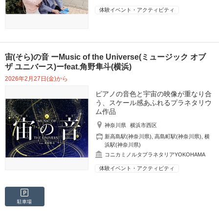
体験イベント・アクティビティ
宙(そら)の音 ーMusic of the Universe(ミュージック オブ
ザ ユニバース)ーfeat.角野隼斗(横浜)
2026年2月27日(金)から
ピアノの音色と宇宙の映像が重なり合
う、スケール感あふれるプラネタリウ
ム作品
神奈川県
横浜市西区
新高島駅(神奈川県)
,
高島町駅(神奈川県)
,
横
浜駅(神奈川県)
コニカミノルタプラネタリアYOKOHAMA
体験イベント・アクティビティ
駐車場