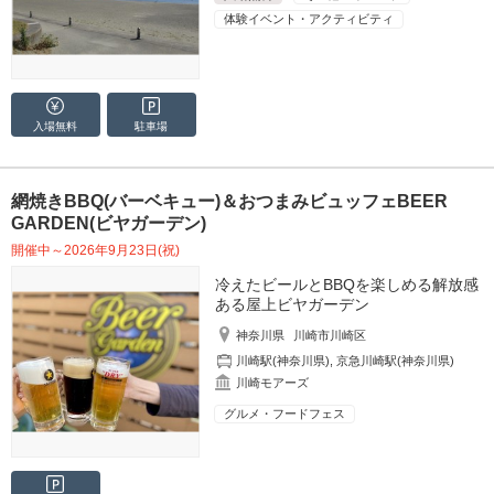
体験イベント・アクティビティ
入場無料
駐車場
網焼きBBQ(バーベキュー)＆おつまみビュッフェBEER
GARDEN(ビヤガーデン)
開催中～2026年9月23日(祝)
冷えたビールとBBQを楽しめる解放感
ある屋上ビヤガーデン
神奈川県
川崎市川崎区
川崎駅(神奈川県)
,
京急川崎駅(神奈川県)
川崎モアーズ
グルメ・フードフェス