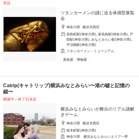
常設
ツタンカーメンの謎に迫る体感型展覧
会
神奈川県
横浜市西区
高島町駅(神奈川県)
,
新高島駅(神奈川県)
,
戸
部駅(神奈川県)
,
みなとみらい駅(神奈川県)
,
平沼橋駅(神奈川県)
ツタンカーメン・ミュージアム
美術展・博物展
Catrip(キャトリップ)横浜みなとみらい〜港の嘘と記憶の
錨〜
開催中～終了日未定
横浜みなとみらいが舞台のリアル謎解
きゲーム
神奈川県
横浜市西区
桜木町駅(神奈川県)
神奈川県 横浜みなとみらいエリア一帯