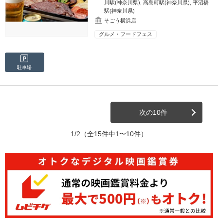
川駅(神奈川県)
,
高島町駅(神奈川県)
,
平沼橋
駅(神奈川県)
そごう横浜店
グルメ・フードフェス
駐車場
次の10件
1/2
（全15件中1〜10件）