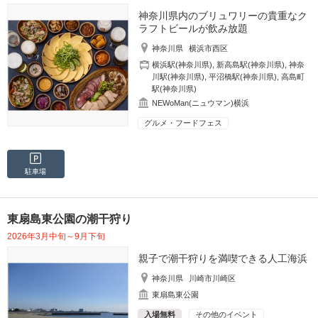
神奈川県内のブリュワリーの貴重なク
ラフトビールが飲み放題
神奈川県
横浜市西区
横浜駅(神奈川県)
,
新高島駅(神奈川県)
,
神奈
川駅(神奈川県)
,
平沼橋駅(神奈川県)
,
高島町
駅(神奈川県)
NEWoMan(ニュウマン)横浜
グルメ・フードフェス
駐車場
東扇島東公園の潮干狩り
2026年3月中旬～9月下旬
親子で潮干狩りを満喫できる人工海浜
神奈川県
川崎市川崎区
東扇島東公園
入場無料
その他のイベント