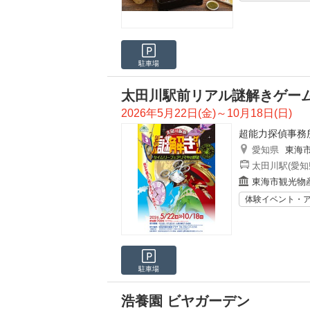
駐車場
太田川駅前リアル謎解きゲー
2026年5月22日(金)～10月18日(日)
超能力探偵事務
愛知県
東海
太田川駅(愛知
東海市観光物
体験イベント・
駐車場
浩養園 ビヤガーデン