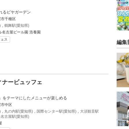
れるビヤガーデン
屋市千種区
)
,
鶴舞駅(愛知県)
ル名古屋ビール園 浩養園
フェス
編集
ィナービュッフェ
」をテーマにしたメニューが楽しめる
屋市中区
)
,
丸の内駅(愛知県)
,
国際センター駅(愛知県)
,
大須観音駅
名古屋駅(愛知県)
屋