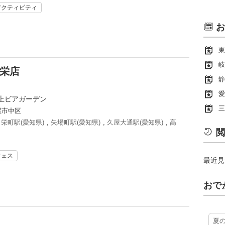
アクティビティ
お
東
岐
屋栄店
静
愛
上ビアガーデン
三
屋市中区
,
栄町駅(愛知県)
,
矢場町駅(愛知県)
,
久屋大通駅(愛知県)
,
高
閲
フェス
最近見
おで
夏