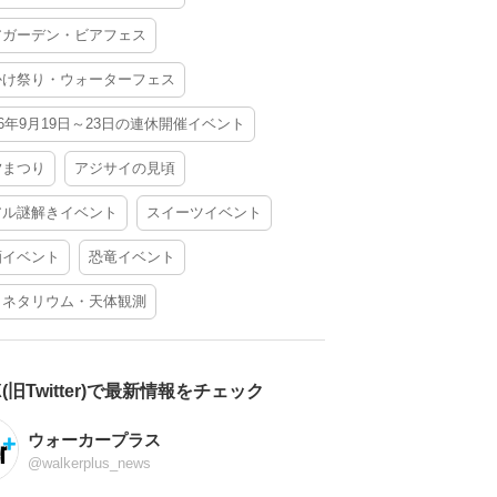
アガーデン・ビアフェス
かけ祭り・ウォーターフェス
26年9月19日～23日の連休開催イベント
夕まつり
アジサイの見頃
アル謎解きイベント
スイーツイベント
酒イベント
恐竜イベント
ラネタリウム・天体観測
X(旧Twitter)で最新情報をチェック
ウォーカープラス
@walkerplus_news