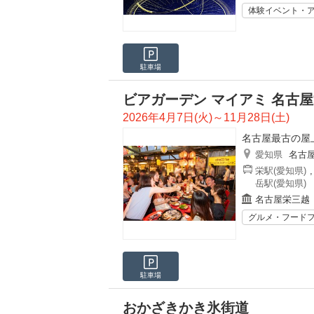
体験イベント・
駐車場
ビアガーデン マイアミ 名古
2026年4月7日(火)～11月28日(土)
名古屋最古の屋
愛知県
名古
栄駅(愛知県)
岳駅(愛知県)
名古屋栄三越
グルメ・フード
駐車場
おかざきかき氷街道