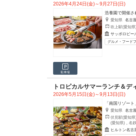
2026年4月24日(金)～9月27日(日)
浩養園で開催さ
愛知県
名古
吹上駅(愛知県
サッポロビー
グルメ・フード
駐車場
トロピカルサマーランチ＆デ
2026年5月15日(金)～9月13日(日)
「南国リゾート
愛知県
名古
伏見駅(愛知県
(愛知県)
,
名鉄
ヒルトン名古