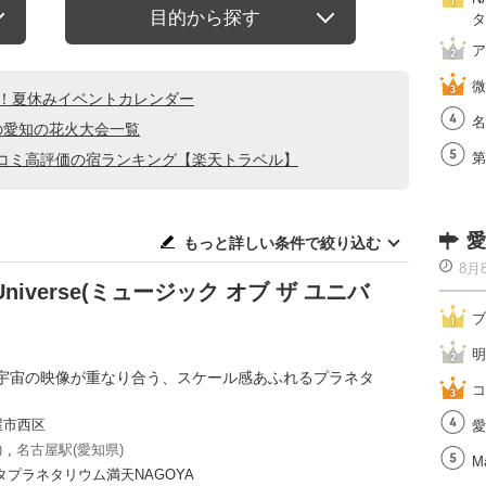
目的から探す
タ
ア
微
る！夏休みイベントカレンダー
名
の愛知の花火大会一覧
第
コミ高評価の宿ランキング【楽天トラベル】
愛
もっと詳しい条件で絞り込む
8月
e Universe(ミュージック オブ ザ ユニバ
ブ
明
宇宙の映像が重なり合う、スケール感あふれるプラネタ
コ
屋市西区
愛
)
,
名古屋駅(愛知県)
Ma
プラネタリウム満天NAGOYA