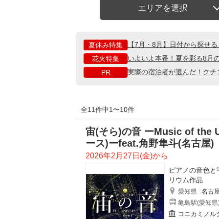
エリアを選択
【7月・8月】日付から探せ
夏休み特集
いよいよ本番！夏を彩る8月
花火特集
実際の宿泊者が選んだ！クチ
PR
全11件中1〜10件
宙(そら)の音 ーMusic of th
ース)ーfeat.角野隼斗(名古屋)
2026年2月27日(金)から
ピアノの音色と
リウム作品
愛知県
名古
亀島駅(愛知県
コニカミノルタ