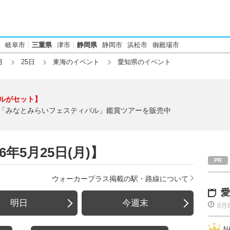
岐阜市
三重県
津市
静岡県
静岡市
浜松市
御殿場市
月
25日
東海のイベント
愛知県のイベント
ルがセット】
「みなとみらいフェスティバル」鑑賞ツアーを販売中
年5月25日(月)】
ウォーカープラス掲載の駅・路線について
愛
明日
今週末
8月
N