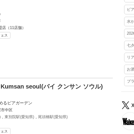
ビ
）
市
水
盟店（11店舗）
20
フェス
七
リ
お
プ
msan seoul(バイ クンサン ソウル)
しめるビアガーデン
屋市中区
)
,
東別院駅(愛知県)
,
尾頭橋駅(愛知県)
フェス