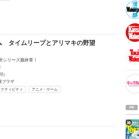
ム タイムリープとアリマキの野望
所シリーズ最終章！
市
県)
産プラザ
アクティビティ
アニメ・ゲーム