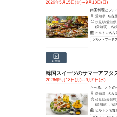
2026年5月15日(金)～9月13日(日)
南国料理とフル
愛知県
名古
伏見駅(愛知県
(愛知県)
,
名鉄
ヒルトン名古屋
グルメ・フード
駐車場
韓国スイーツのサマーアフタ
2026年5月18日(月)～9月9日(水)
たべる、ととの
愛知県
名古
伏見駅(愛知県
(愛知県)
,
名鉄
ヒルトン名古屋