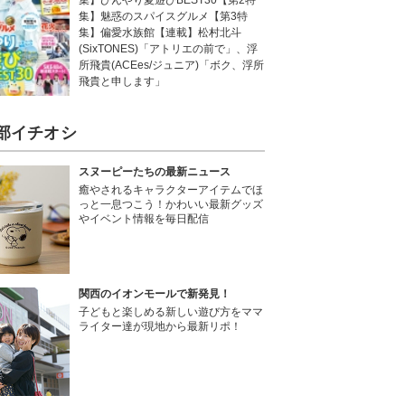
集】ひんやり夏遊びBEST30【第2特
集】魅惑のスパイスグルメ【第3特
集】偏愛水族館【連載】松村北斗
(SixTONES)「アトリエの前で」、浮
所飛貴(ACEes/ジュニア)「ボク、浮所
飛貴と申します」
部イチオシ
スヌーピーたちの最新ニュース
癒やされるキャラクターアイテムでほ
っと一息つこう！かわいい最新グッズ
やイベント情報を毎日配信
関西のイオンモールで新発見！
子どもと楽しめる新しい遊び方をママ
ライター達が現地から最新リポ！