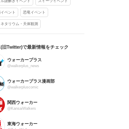
アル謎解きイベント
スイーツイベント
酒イベント
恐竜イベント
ラネタリウム・天体観測
X(旧Twitter)で最新情報をチェック
ウォーカープラス
@walkerplus_news
ウォーカープラス漫画部
@walkerpluscomic
関西ウォーカー
@KansaiWalkers
東海ウォーカー