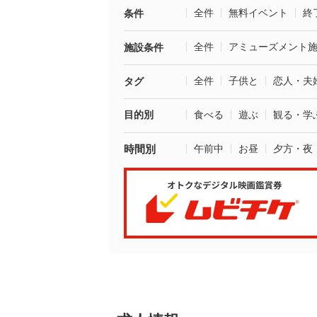
全件
無料イベント
終
条件
全件
アミューズメント
施設条件
全件
子供と
恋人・夫
タグ
目的別
食べる
遊ぶ
観る・学
時間別
午前中
お昼
夕方・夜