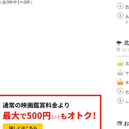
1（全0件中1〜0件）
恐
あ
ト
北
8月
北
サ
水
北
ふ
お