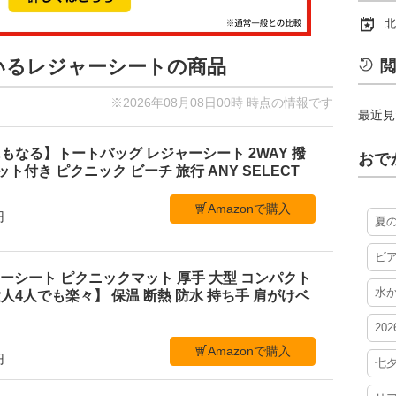
北
ているレジャーシートの商品
閲
※2026年08月08日00時 時点の情報です
最近見
もなる】トートバッグ レジャーシート 2WAY 撥
おで
ケット付き ピクニック ビーチ 旅行 ANY SELECT
Amazonで購入
円
夏
ビ
レジャーシート ピクニックマット 厚手 大型 コンパクト
水
4人でも楽々】 保温 断熱 防水 持ち手 肩がけベ
20
Amazonで購入
円
七