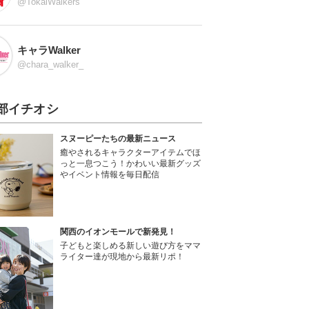
@TokaiWalkers
キャラWalker
@chara_walker_
部イチオシ
スヌーピーたちの最新ニュース
癒やされるキャラクターアイテムでほ
っと一息つこう！かわいい最新グッズ
やイベント情報を毎日配信
関西のイオンモールで新発見！
子どもと楽しめる新しい遊び方をママ
ライター達が現地から最新リポ！