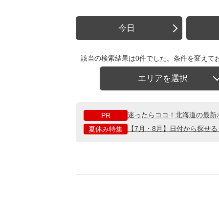
今日
該当の検索結果は0件でした。条件を変えて
エリアを選択
迷ったらココ！北海道の最新
PR
【7月・8月】日付から探せ
夏休み特集