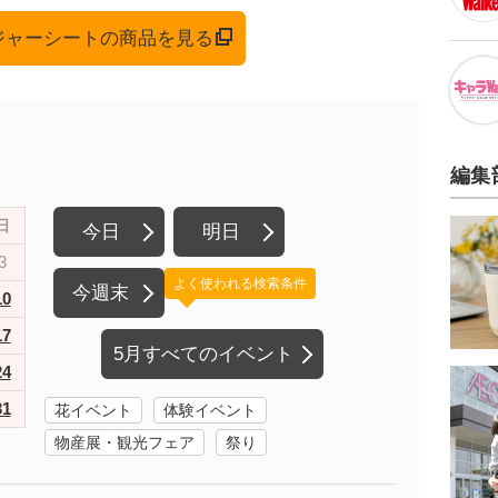
レジャーシートの商品を見る
編集
日
今日
明日
3
よく使われる検索条件
今週末
10
17
5月すべてのイベント
24
31
花イベント
体験イベント
物産展・観光フェア
祭り