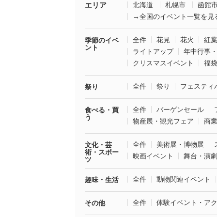
エリア
北海道
札幌市
函館
→全国のイベント一覧を見
全件
花見
花火
紅
季節のイベ
ント
ライトアップ
年中行事
クリスマスイベント
福
全件
祭り
フェスティ
祭り
全件
バーゲンセール
食べる・買
う
物産展・観光フェア
商
全件
美術展・博物展
文化・芸
術・スポー
映画イベント
舞台・演
ツ
全件
動物関連イベント
趣味・生活
全件
体験イベント・ア
その他