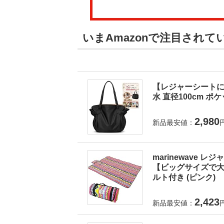
いまAmazonで注目され
【レジャーシートに
水 直径100cm ポ
2,980
新品最安値：
marinewave 
【ビッグサイズで大人
ルト付き (ピンク)
2,423
新品最安値：