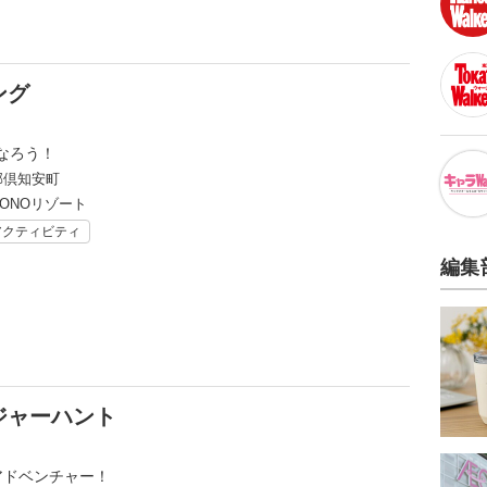
ング
なろう！
郡倶知安町
ZONOリゾート
アクティビティ
編集
ジャーハント
アドベンチャー！