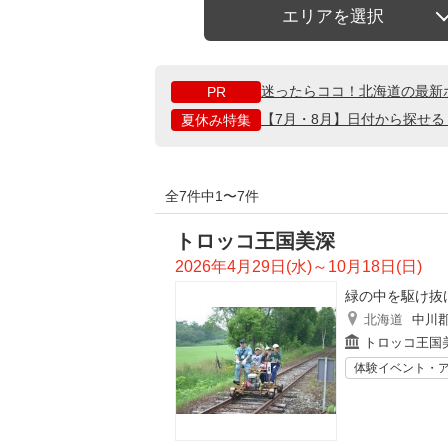
エリアを選択
迷ったらココ！北海道の最新
PR
【7月・8月】日付から探せ
夏休み特集
全7件中1〜7件
トロッコ王国美深
2026年4月29日(水)～10月18日(日)
緑の中を駆け抜け
北海道
中川
トロッコ王国
体験イベント・