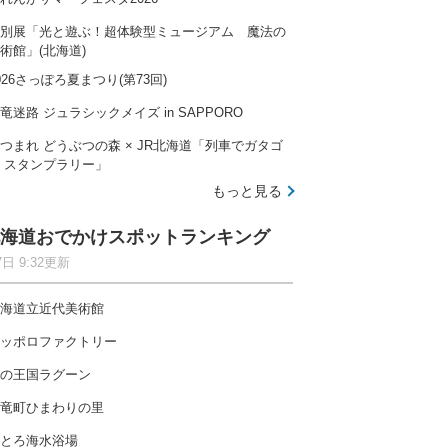
別展「光と遊ぶ！超体験型ミュージアム 魔法の
術館」(北海道)
026さっぽろ夏まつり(第73回)
竜迷路 ジュラシックメイズ in SAPPORO
つまれ どうぶつの森 × JR北海道「列車でガタゴ
 スタンプラリー」
もっと見る
海道おでかけスポットランキング
7日 9:32更新
海道立近代美術館
ッポロファクトリー
の王国ラグーン
竜町ひまわりの里
とろ海水浴場