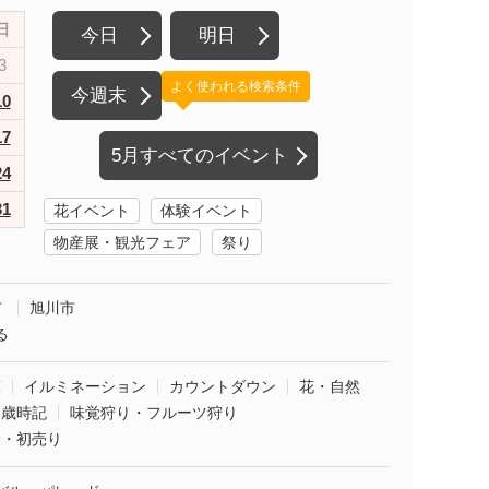
日
今日
明日
3
よく使われる検索条件
今週末
10
17
5月すべてのイベント
24
31
花イベント
体験イベント
物産展・観光フェア
祭り
市
旭川市
る
葉
イルミネーション
カウントダウン
花・自然
・歳時記
味覚狩り・フルーツ狩り
袋・初売り