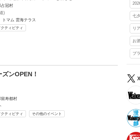
20
郡占冠村
道)
七
 トマム 雲海テラス
アクティビティ
リ
お
プ
ズンOPEN！
！
郡留寿都村
ト
アクティビティ
その他のイベント