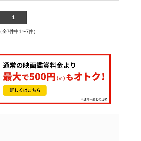
1
1（全7件中1〜7件）