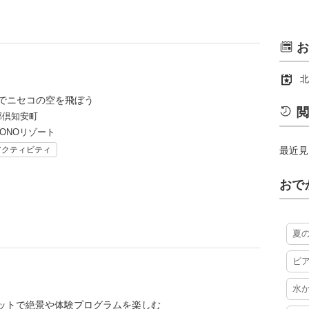
お
北
mでニセコの空を飛ぼう
閲
郡倶知安町
ZONOリゾート
アクティビティ
最近見
おで
夏
ビ
水
ットで絶景や体験プログラムを楽しむ