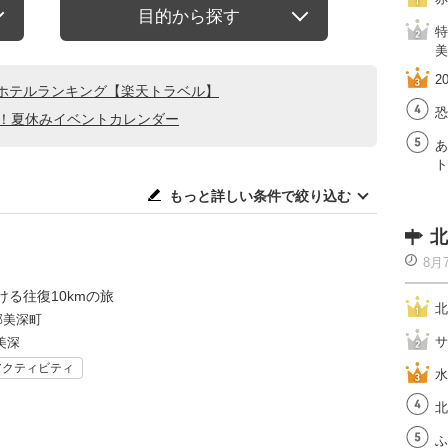
目的から探す
特
美
2
ホテルランキング【楽天トラベル】
恐
る！夏休みイベントカレンダー
あ
ト
もっと詳しい条件で絞り込む
北
8月
る往復10kmの旅
北
郡美深町
サ
美深
アクティビティ
水
北
ふ