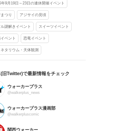
26年9月19日～23日の連休開催イベント
夕まつり
アジサイの見頃
アル謎解きイベント
スイーツイベント
酒イベント
恐竜イベント
ラネタリウム・天体観測
X(旧Twitter)で最新情報をチェック
ウォーカープラス
@walkerplus_news
ウォーカープラス漫画部
@walkerpluscomic
関西ウォーカー