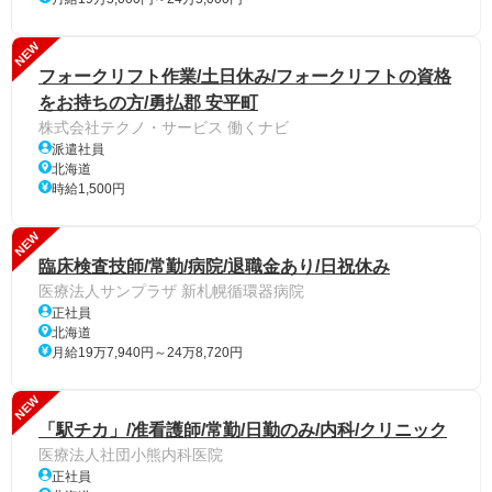
NEW
フォークリフト作業/土日休み/フォークリフトの資格
をお持ちの方/勇払郡 安平町
株式会社テクノ・サービス 働くナビ
派遣社員
北海道
時給1,500円
NEW
臨床検査技師/常勤/病院/退職金あり/日祝休み
医療法人サンプラザ 新札幌循環器病院
正社員
北海道
月給19万7,940円～24万8,720円
NEW
「駅チカ」/准看護師/常勤/日勤のみ/内科/クリニック
医療法人社団小熊内科医院
正社員