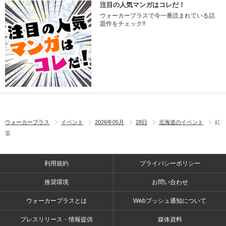
注目の人気マンガはコレだ！
ウォーカープラスで今一番読まれている話
題作をチェック!!
ウォーカープラス
イベント
2026年05月
28日
北海道のイベント
紅
葉
利用規約
プライバシーポリシー
推奨環境
お問い合わせ
ウォーカープラスとは
Webプッシュ通知について
プレスリリース・情報提供
媒体資料