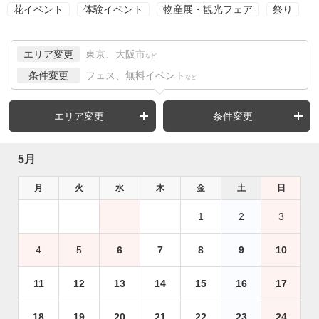
花イベント
体験イベント
物産展・観光フェア
祭り
エリア変更
東京、大阪市
など
条件変更
フェス、無料イベント
など
エリア変更
条件変更
5月
月
火
水
木
金
土
日
1
2
3
4
5
6
7
8
9
10
11
12
13
14
15
16
17
18
19
20
21
22
23
24