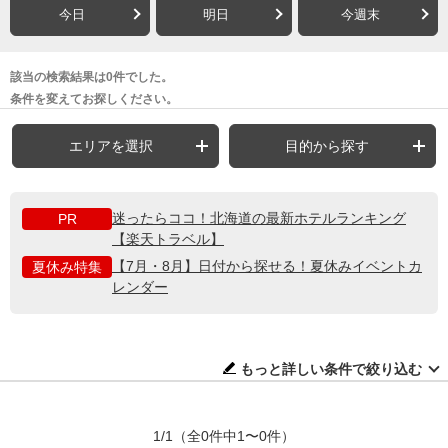
今日
明日
今週末
該当の検索結果は0件でした。
条件を変えてお探しください。
エリアを選択
目的から探す
迷ったらココ！北海道の最新ホテルランキング
PR
【楽天トラベル】
【7月・8月】日付から探せる！夏休みイベントカ
夏休み特集
レンダー
もっと詳しい条件で絞り込む
1/1
（全0件中1〜0件）