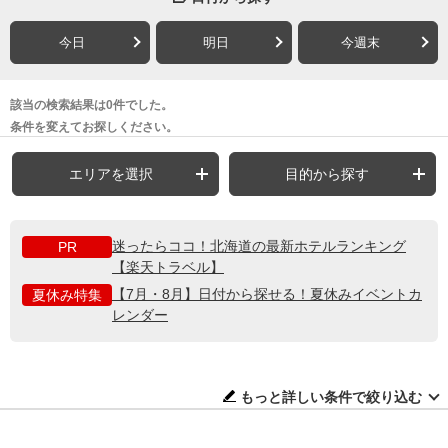
今日
明日
今週末
該当の検索結果は0件でした。
条件を変えてお探しください。
エリアを選択
目的から探す
迷ったらココ！北海道の最新ホテルランキング
PR
【楽天トラベル】
【7月・8月】日付から探せる！夏休みイベントカ
夏休み特集
レンダー
もっと詳しい条件で絞り込む