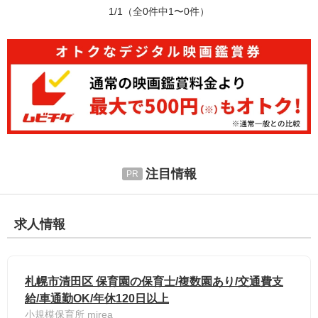
1/1
（全0件中1〜0件）
注目情報
求人情報
札幌市清田区 保育園の保育士/複数園あり/交通費支
給/車通勤OK/年休120日以上
小規模保育所 mirea