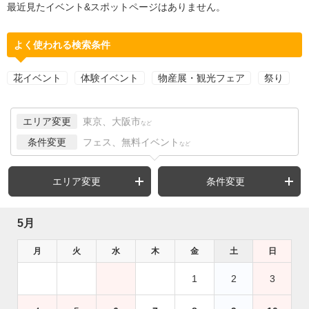
最近見たイベント&スポットページはありません。
よく使われる検索条件
花イベント
体験イベント
物産展・観光フェア
祭り
エリア変更
東京、大阪市
など
条件変更
フェス、無料イベント
など
エリア変更
条件変更
5月
月
火
水
木
金
土
日
1
2
3