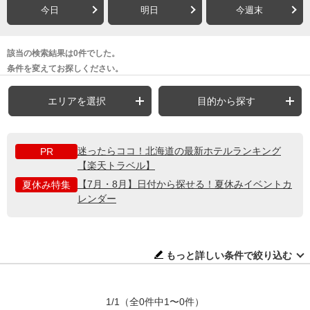
今日
明日
今週末
該当の検索結果は0件でした。
条件を変えてお探しください。
エリアを選択
目的から探す
迷ったらココ！北海道の最新ホテルランキング
PR
【楽天トラベル】
【7月・8月】日付から探せる！夏休みイベントカ
夏休み特集
レンダー
もっと詳しい条件で絞り込む
1/1
（全0件中1〜0件）