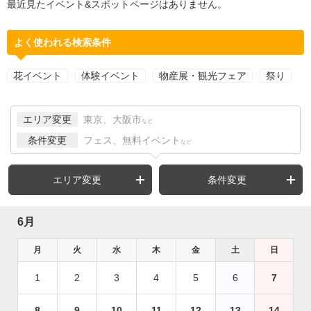
最近見たイベント&スポットページはありません。
よく使われる検索条件
花イベント
体験イベント
物産展・観光フェア
祭り
エリア変更
東京、大阪市
など
条件変更
フェス、無料イベント
など
エリア変更
条件変更
6月
月
火
水
木
金
土
日
1
2
3
4
5
6
7
8
9
10
11
12
13
14