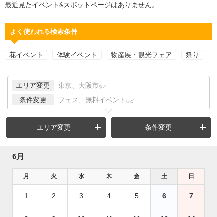
最近見たイベント&スポットページはありません。
よく使われる検索条件
花イベント
体験イベント
物産展・観光フェア
祭り
エリア変更
東京、大阪市
など
条件変更
フェス、無料イベント
など
エリア変更
条件変更
6月
月
火
水
木
金
土
日
1
2
3
4
5
6
7