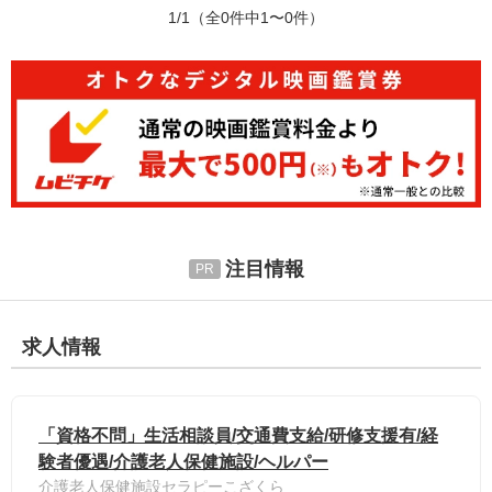
1/1
（全0件中1〜0件）
注目情報
求人情報
「資格不問」生活相談員/交通費支給/研修支援有/経
験者優遇/介護老人保健施設/ヘルパー
介護老人保健施設セラピーこざくら