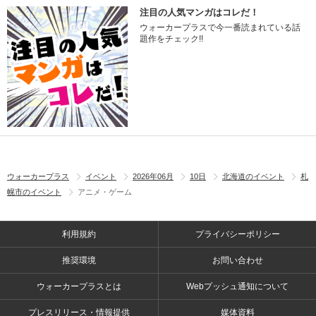
注目の人気マンガはコレだ！
ウォーカープラスで今一番読まれている話
題作をチェック!!
ウォーカープラス
イベント
2026年06月
10日
北海道のイベント
札
幌市のイベント
アニメ・ゲーム
利用規約
プライバシーポリシー
推奨環境
お問い合わせ
ウォーカープラスとは
Webプッシュ通知について
プレスリリース・情報提供
媒体資料