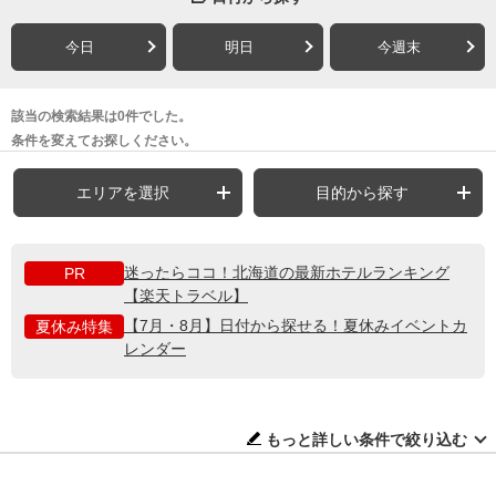
今日
明日
今週末
該当の検索結果は0件でした。
条件を変えてお探しください。
エリアを選択
目的から探す
迷ったらココ！北海道の最新ホテルランキング
PR
【楽天トラベル】
【7月・8月】日付から探せる！夏休みイベントカ
夏休み特集
レンダー
もっと詳しい条件で絞り込む