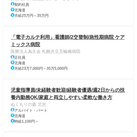
契約社員
北海道
月給25万円～35万円
「電子カルテ利用」看護師/2交替制/急性期病院 ケア
ミックス病院
医療法人為久会 札幌共立五輪橋病院
正社員
北海道
月給23万7,000円～35万5,000円
児童指導員/未経験者歓迎/経験者優遇/週2日からの扶
養内勤務OK/家庭と両立しやすい柔軟な働き方
ぬくもりの森 北光
アルバイト・パート
北海道
時給1,100円～