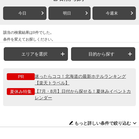
今日
明日
今週末
該当の検索結果は0件でした。
条件を変えてお探しください。
エリアを選択
目的から探す
迷ったらココ！北海道の最新ホテルランキング
PR
【楽天トラベル】
【7月・8月】日付から探せる！夏休みイベントカ
夏休み特集
レンダー
もっと詳しい条件で絞り込む