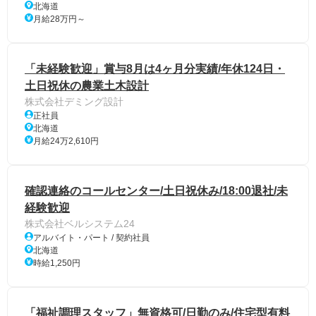
北海道
月給28万円～
「未経験歓迎」賞与8月は4ヶ月分実績/年休124日・
土日祝休の農業土木設計
株式会社デミング設計
正社員
北海道
月給24万2,610円
確認連絡のコールセンター/土日祝休み/18:00退社/未
経験歓迎
株式会社ベルシステム24
アルバイト・パート / 契約社員
北海道
時給1,250円
「福祉調理スタッフ」無資格可/日勤のみ/住宅型有料