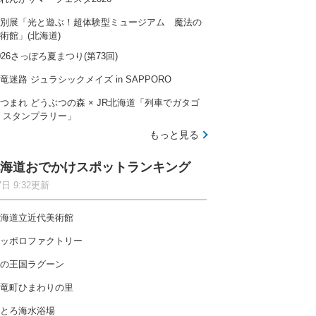
別展「光と遊ぶ！超体験型ミュージアム 魔法の
術館」(北海道)
026さっぽろ夏まつり(第73回)
竜迷路 ジュラシックメイズ in SAPPORO
つまれ どうぶつの森 × JR北海道「列車でガタゴ
 スタンプラリー」
もっと見る
海道おでかけスポットランキング
7日 9:32更新
海道立近代美術館
ッポロファクトリー
の王国ラグーン
竜町ひまわりの里
とろ海水浴場