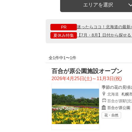
エリアを選択
迷ったらココ！北海道の最新
PR
【7月・8月】日付から探せ
夏休み特集
全1件中1〜1件
百合が原公園施設オープン
2026年4月25日(土)～11月3日(祝)
季節の花の見頃
北海道
札幌
百合が原駅(北
百合が原公園
花・自然