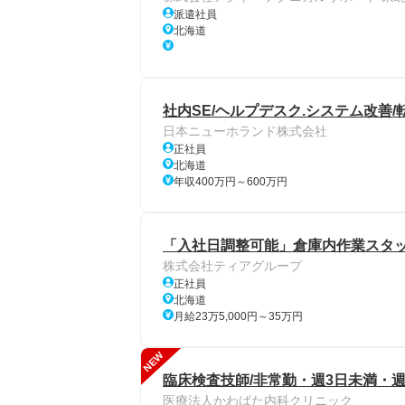
派遣社員
北海道
社内SE/ヘルプデスク.システム改善/
日本ニューホランド株式会社
正社員
北海道
年収400万円～600万円
「入社日調整可能」倉庫内作業スタッ
株式会社ティアグループ
正社員
北海道
月給23万5,000円～35万円
NEW
臨床検査技師/非常勤・週3日未満・週
医療法人かわばた内科クリニック