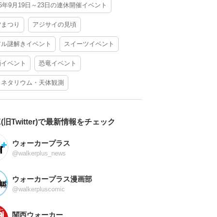
26年9月19日～23日の連休開催イベント
夕まつり
アジサイの見頃
アル謎解きイベント
スイーツイベント
酒イベント
恐竜イベント
ラネタリウム・天体観測
X(旧Twitter)で最新情報をチェック
ウォーカープラス
@walkerplus_news
ウォーカープラス漫画部
@walkerpluscomic
関西ウォーカー