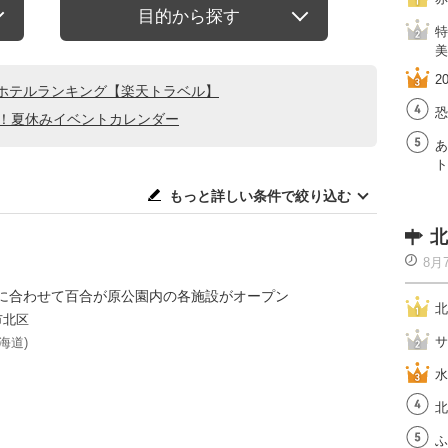
目的から探す
特
美
2
ホテルランキング【楽天トラベル】
恐
る！夏休みイベントカレンダー
あ
ト
もっと詳しい条件で絞り込む
北
8月
に合わせて百合が原公園内の各施設がオープン
北
市北区
サ
海道)
水
北
ふ