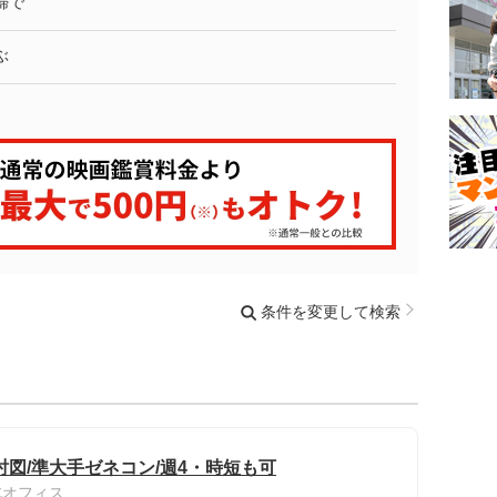
婦で
ぶ
条件を変更して検索
図/準大手ゼネコン/週4・時短も可
北オフィス