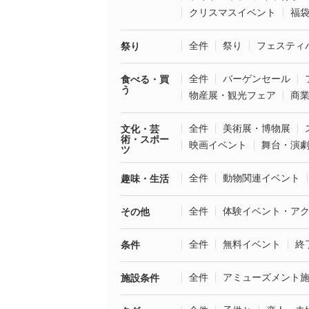
クリスマスイベント
福
全件
祭り
フェスティ
祭り
全件
バーゲンセール
食べる・買
う
物産展・観光フェア
商
全件
美術展・博物展
文化・芸
術・スポー
映画イベント
舞台・演
ツ
全件
動物関連イベント
趣味・生活
全件
体験イベント・ア
その他
全件
無料イベント
終
条件
全件
アミューズメント
施設条件