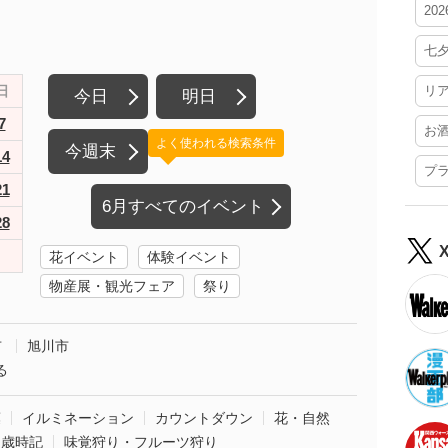
20
七
日
リ
今日
明日
7
お
よく使われる検索条件
今週末
14
プ
21
6月すべてのイベント
28
花イベント
体験イベント
物産展・観光フェア
祭り
市
旭川市
る
葉
イルミネーション
カウントダウン
花・自然
・歳時記
味覚狩り・フルーツ狩り