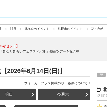
月
14日
北海道のイベント
札幌市のイベント
花・自然
ルがセット】
「みなとみらいフェスティバル」鑑賞ツアーを販売中
026年6月14日(日)】
ウォーカープラス掲載の駅・路線について
北
明日
今週末
8月
赤