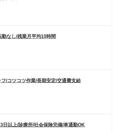
転勤なし/残業月平均10時間
フ/コツコツ作業/長期安定/交通費支給
3日以上/診療所/社会保険完備/車通勤OK