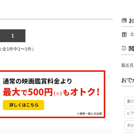
お
北
1
閲
1（全1件中1〜1件）
最近見
おで
夏
ビ
水