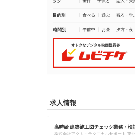
全件
子供と
恋人・夫
タグ
目的別
食べる
遊ぶ
観る・学
時間別
午前中
お昼
夕方・夜
求人情報
高時給 建築施工図チェック業務・検討
株式会社アクト・テクニカルサポート 東