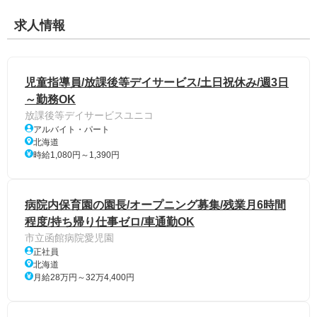
求人情報
児童指導員/放課後等デイサービス/土日祝休み/週3日
～勤務OK
放課後等デイサービスユニコ
アルバイト・パート
北海道
時給1,080円～1,390円
病院内保育園の園長/オープニング募集/残業月6時間
程度/持ち帰り仕事ゼロ/車通勤OK
市立函館病院愛児園
正社員
北海道
月給28万円～32万4,400円