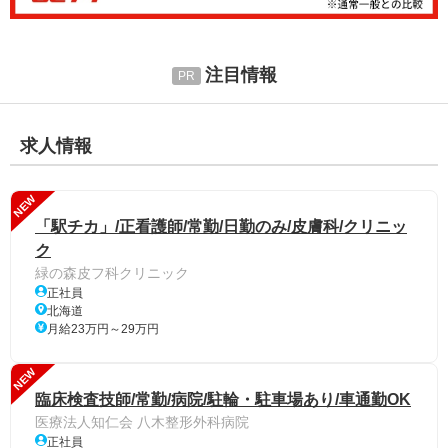
注目情報
求人情報
NEW
「駅チカ」/正看護師/常勤/日勤のみ/皮膚科/クリニッ
ク
緑の森皮フ科クリニック
正社員
北海道
月給23万円～29万円
NEW
臨床検査技師/常勤/病院/駐輪・駐車場あり/車通勤OK
医療法人知仁会 八木整形外科病院
正社員