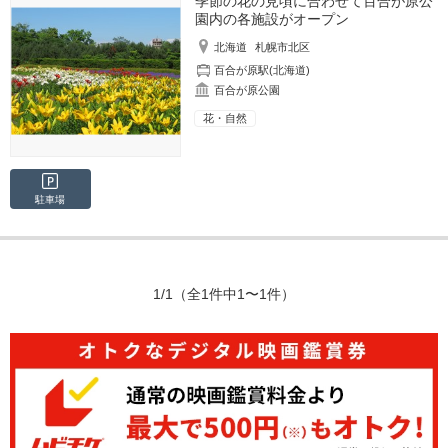
季節の花の見頃に合わせて百合が原公
園内の各施設がオープン
北海道
札幌市北区
百合が原駅(北海道)
百合が原公園
花・自然
駐車場
1/1
（全1件中1〜1件）