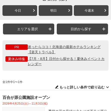
今日
明日
今週末
エリアを選択
目的から探す
迷ったらココ！北海道の最新ホテルランキング
PR
【楽天トラベル】
【7月・8月】日付から探せる！夏休みイベントカ
夏休み特集
レンダー
全1件中1〜1件
もっと詳しい条件で絞り込む
百合が原公園施設オープン
2026年4月25日(土)～11月3日(祝)