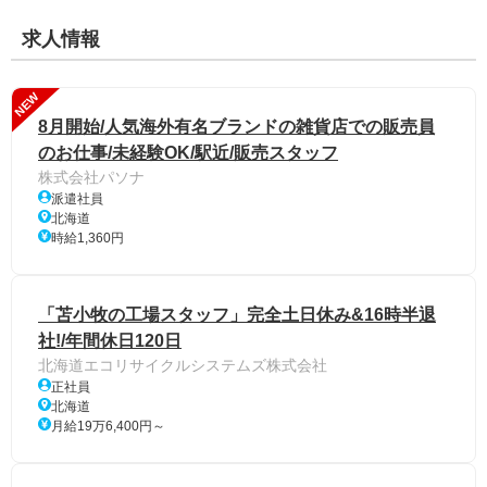
求人情報
NEW
8月開始/人気海外有名ブランドの雑貨店での販売員
のお仕事/未経験OK/駅近/販売スタッフ
株式会社パソナ
派遣社員
北海道
時給1,360円
「苫小牧の工場スタッフ」完全土日休み&16時半退
社!/年間休日120日
北海道エコリサイクルシステムズ株式会社
正社員
北海道
月給19万6,400円～