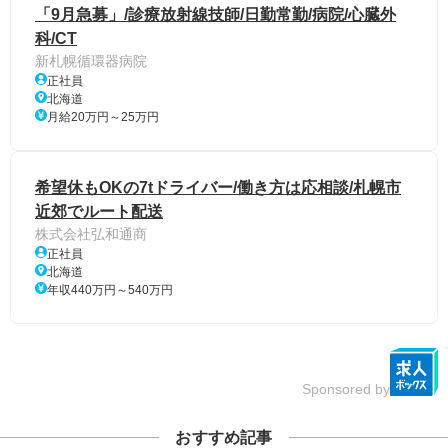
「9月急募」/診療放射線技師/日勤常勤/病院/心臓外
科/CT
新札幌循環器病院
正社員
北海道
月給20万円～25万円
希望休もOKの7tドライバー/働き方は応相談/札幌市
近郊でルート配送
株式会社弘和通商
正社員
北海道
年収440万円～540万円
Sponsored by
おすすめ記事