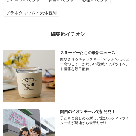
スイーツイベント
お酒イベント
恐竜イベント
プラネタリウム・天体観測
編集部イチオシ
スヌーピーたちの最新ニュース
癒やされるキャラクターアイテムでほっと
一息つこう！かわいい最新グッズやイベン
ト情報を毎日配信
関西のイオンモールで新発見！
子どもと楽しめる新しい遊び方をママライ
ター達が現地から最新リポ！