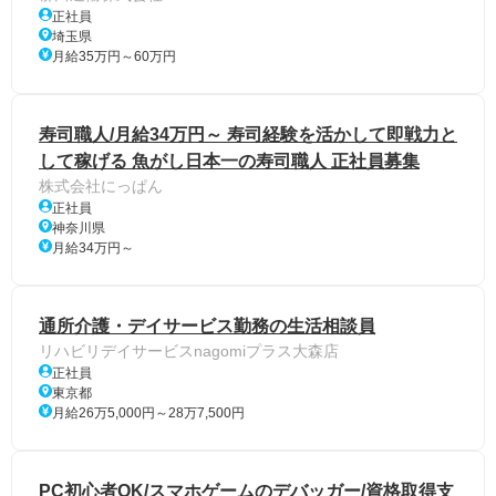
正社員
埼玉県
月給35万円～60万円
寿司職人/月給34万円～ 寿司経験を活かして即戦力と
して稼げる 魚がし日本一の寿司職人 正社員募集
株式会社にっぱん
正社員
神奈川県
月給34万円～
通所介護・デイサービス勤務の生活相談員
リハビリデイサービスnagomiプラス大森店
正社員
東京都
月給26万5,000円～28万7,500円
PC初心者OK/スマホゲームのデバッガー/資格取得支