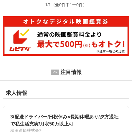
1/1
（全0件中1〜0件）
注目情報
求人情報
3t配送ドライバー/日祝休み×長期休暇あり/夕方退社
で私生活充実/月収50万以上可
柳田運輸株式会社