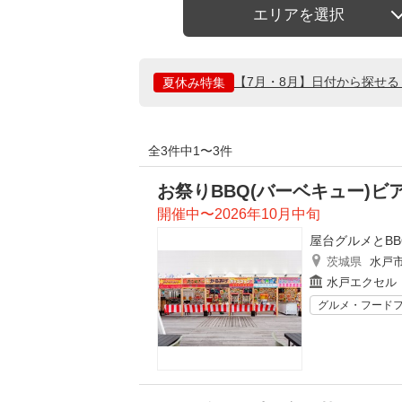
エリアを選択
【7月・8月】日付から探せ
夏休み特集
全3件中1〜3件
お祭りBBQ(バーベキュー)ビ
開催中〜2026年10月中旬
屋台グルメとB
茨城県
水戸
水戸エクセル
グルメ・フード