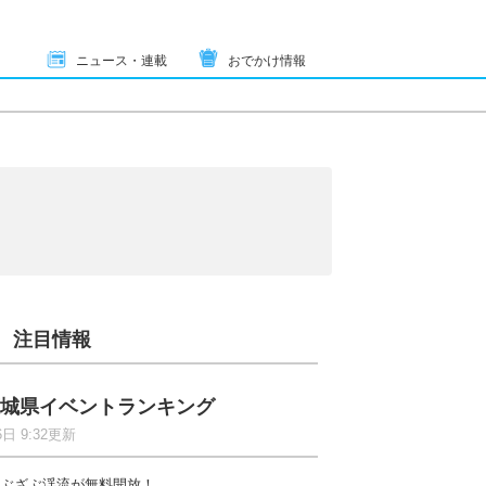
ニュース・連載
おでかけ情報
注目情報
城県イベントランキング
6日 9:32更新
ぶざぶ渓流が無料開放！