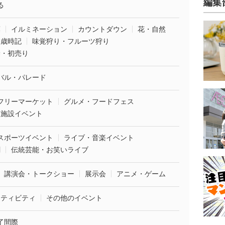
編集
る
葉
イルミネーション
カウントダウン
花・自然
・歳時記
味覚狩り・フルーツ狩り
袋・初売り
バル・パレード
フリーマーケット
グルメ・フードフェス
業施設イベント
スポーツイベント
ライブ・音楽イベント
劇
伝統芸能・お笑いライブ
講演会・トークショー
展示会
アニメ・ゲーム
クティビティ
その他のイベント
了間際