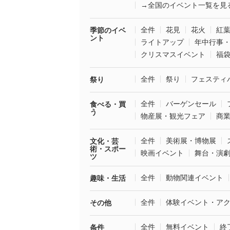
→全国のイベント一覧を見
全件
花見
花火
紅
季節のイベ
ント
ライトアップ
年中行事
クリスマスイベント
福
全件
祭り
フェスティ
祭り
全件
バーゲンセール
食べる・買
う
物産展・観光フェア
商
全件
美術展・博物展
文化・芸
術・スポー
映画イベント
舞台・演
ツ
全件
動物関連イベント
趣味・生活
全件
体験イベント・ア
その他
全件
無料イベント
終
条件