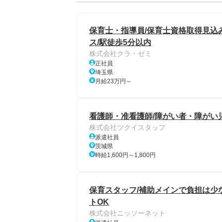
保育士・指導員/保育士資格取得見込
ス/駅徒歩5分以内
株式会社クラ・ゼミ
正社員
埼玉県
月給23万円～
看護師・准看護師/障がい者・障がい児
株式会社ツクイスタッフ
派遣社員
茨城県
時給1,600円～1,800円
保育スタッフ/補助メインで負担は少な
トOK
株式会社ニッソーネット