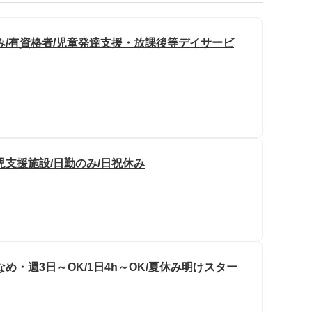
み/有資格者/児童発達支援・放課後等デイサービ
支援施設/日勤のみ/日祝休み
め・週3日～OK/1日4h～OK/夏休み明けスター