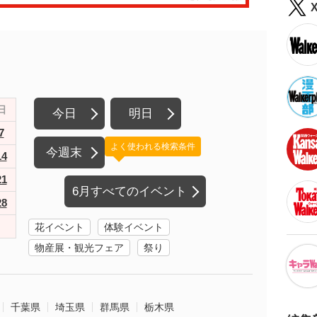
日
今日
明日
7
よく使われる検索条件
今週末
14
21
6月すべてのイベント
28
花イベント
体験イベント
物産展・観光フェア
祭り
千葉県
埼玉県
群馬県
栃木県