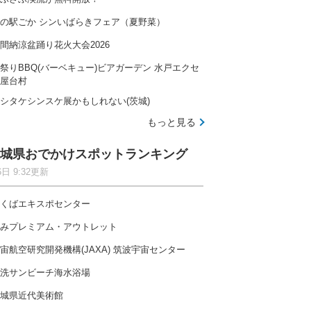
の駅ごか シンいばらきフェア（夏野菜）
間納涼盆踊り花火大会2026
祭りBBQ(バーベキュー)ビアガーデン 水戸エクセ
屋台村
シタケシンスケ展かもしれない(茨城)
もっと見る
城県おでかけスポットランキング
6日 9:32更新
くばエキスポセンター
みプレミアム・アウトレット
宙航空研究開発機構(JAXA) 筑波宇宙センター
洗サンビーチ海水浴場
城県近代美術館