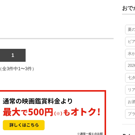
おで
夏
ビ
水
1
20
1（全3件中1〜3件）
七
リ
お
プ