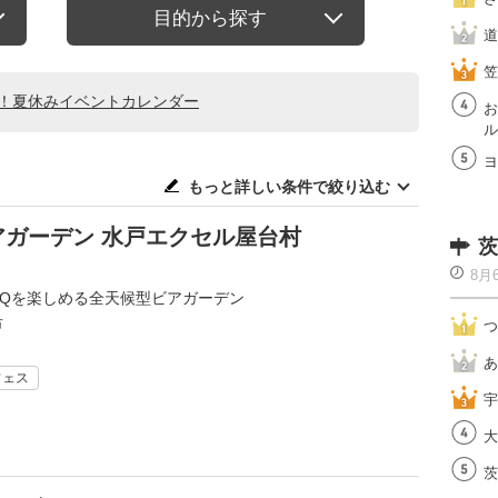
目的から探す
道
笠
る！夏休みイベントカレンダー
お
ル
ヨ
もっと詳しい条件で絞り込む
アガーデン 水戸エクセル屋台村
茨
8月
BQを楽しめる全天候型ビアガーデン
市
つ
あ
フェス
宇
大
茨