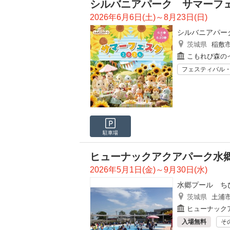
シルバニアパーク サマーフェス
2026年6月6日(土)～8月23日(日)
シルバニアパーク
茨城県
稲敷
こもれび森の
フェスティバル
駐車場
ヒューナックアクアパーク水
2026年5月1日(金)～9月30日(水)
水郷プール ち
茨城県
土浦
ヒューナック
入場無料
そ