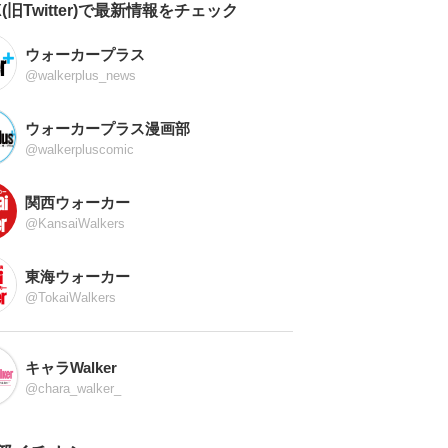
X(旧Twitter)で最新情報をチェック
ウォーカープラス
@walkerplus_news
ウォーカープラス漫画部
@walkerpluscomic
関西ウォーカー
@KansaiWalkers
東海ウォーカー
@TokaiWalkers
キャラWalker
@chara_walker_