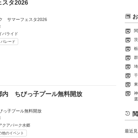
タ2026
お
 サマーフェスタ2026
市
関
イバライド
茨
・パレード
栃
群
埼
千
東
郷内 ちびっ子プール無料開放
神
選
びっ子プール無料開放
閲
市
アクアパーク水郷
最近見
の他のイベント