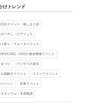
かけトレンド
の注目イベント・催しまとめ
アガーデン・ビアフェス
かけ祭り・ウォーターフェス
26年9月19日～23日の連休開催イベント
夕まつり
アジサイの見頃
アル謎解きイベント
スイーツイベント
酒イベント
恐竜イベント
ラネタリウム・天体観測