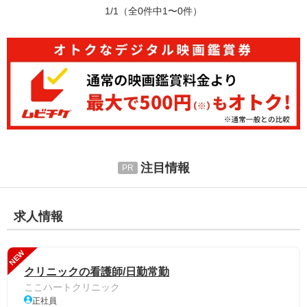
1/1
（全0件中1〜0件）
注目情報
求人情報
NEW
クリニックの看護師/日勤常勤
ここハートクリニック
正社員