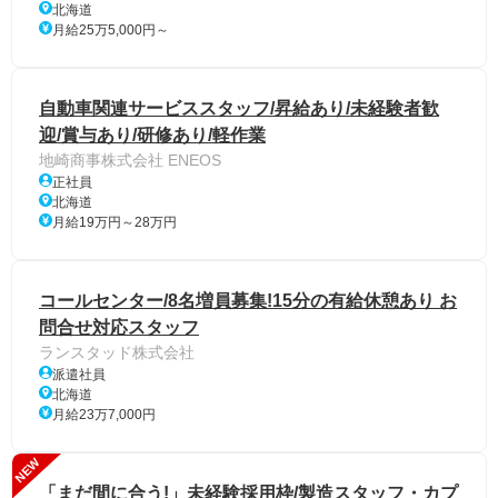
北海道
月給25万5,000円～
自動車関連サービススタッフ/昇給あり/未経験者歓
迎/賞与あり/研修あり/軽作業
地崎商事株式会社 ENEOS
正社員
北海道
月給19万円～28万円
コールセンター/8名増員募集!15分の有給休憩あり お
問合せ対応スタッフ
ランスタッド株式会社
派遣社員
北海道
月給23万7,000円
NEW
「まだ間に合う!」未経験採用枠/製造スタッフ・カプ