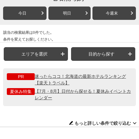
今日
明日
今週末
該当の検索結果は0件でした。
条件を変えてお探しください。
エリアを選択
目的から探す
迷ったらココ！北海道の最新ホテルランキング
PR
【楽天トラベル】
【7月・8月】日付から探せる！夏休みイベントカ
夏休み特集
レンダー
もっと詳しい条件で絞り込む